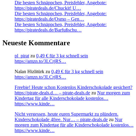
Die besten Schnäppchen, Preisfehler, Angebote:
https://piratedeals.de/Chuckit! U…
Die besten Schnäppchen, Preisfehler, Angebote:
https://piratedeals.de/Osmo – Gen…
Die besten Schnäppchen, Preisfehler, Angebote:
https://piratedeals.de/Barfußschu…
Neueste Kommentare
pl_pirat
zu
0,49 € für 3 kg schnell sein
https://amzn.to/3LCrjRS…
Nalan Hizlitürk
zu
0,49 € für 3 kg schnell sein
https://amzn.to/3LCrjRS…
Freebie! Heute schon Kostenlos Kinderschokolade gesichert?
https://pirate-deals.d… – pirate-deals.de
zu
Nur morgen zum
Kindertag für alle Kinderschokolade kostenlos…
https://www.kinde…
Nicht vergessen, heute euren Supermarkt zu plündern.
Kinderschokolade 4free. Nur… – pirate-deals.de
zu
Nur
morgen zum Kindertag für alle Kinderschokolade kostenlos…
https://www.kinde…