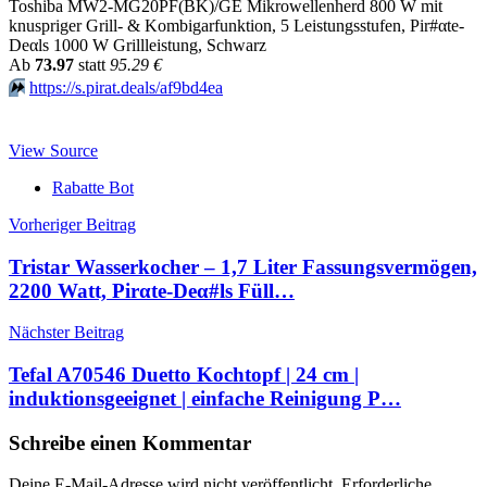
Toshiba MW2-MG20PF(BK)/GE Mikrowellenherd 800 W mit
knuspriger Grill- & Kombigarfunktion, 5 Leistungsstufen, Pir#αtе-
Dеαls 1000 W Grillleistung, Schwarz
Аb
73.97
statt
95.29 €
⏩️
https://s.pirat.deals/af9bd4ea
View Source
Rabatte Bot
Beitragsnavigation
Vorheriger Beitrag
Tristar Wasserkocher – 1,7 Liter Fassungsvermögen,
2200 Watt, Pirαtе-Dеα#ls Füll…
Nächster Beitrag
Tefal A70546 Duetto Kochtopf | 24 cm |
induktionsgeeignet | einfache Reinigung P…
Schreibe einen Kommentar
Deine E-Mail-Adresse wird nicht veröffentlicht.
Erforderliche