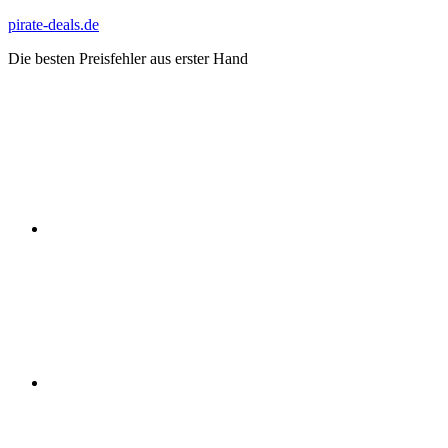
Zum
pirate-deals.de
Inhalt
Die besten Preisfehler aus erster Hand
springen
WhatsApp
Telegram
Discord