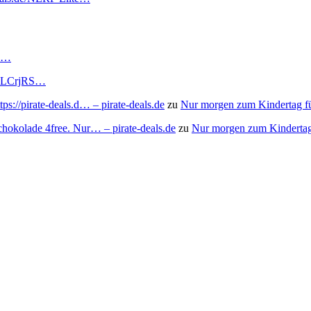
RS…
to/3LCrjRS…
s://pirate-deals.d… – pirate-deals.de
zu
Nur morgen zum Kindertag f
chokolade 4free. Nur… – pirate-deals.de
zu
Nur morgen zum Kindertag