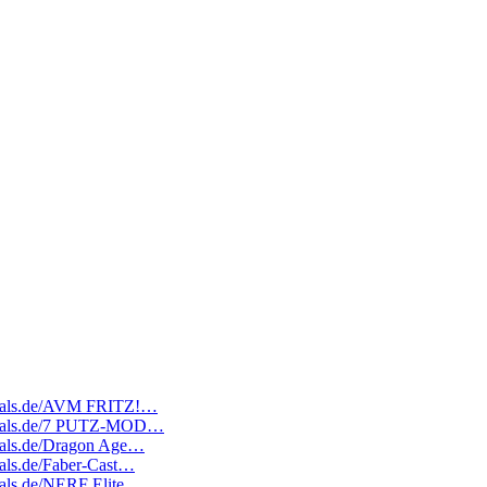
tedeals.de/AVM FRITZ!…
atedeals.de/7 PUTZ-MOD…
edeals.de/Dragon Age…
deals.de/Faber-Cast…
deals.de/NERF Elite…