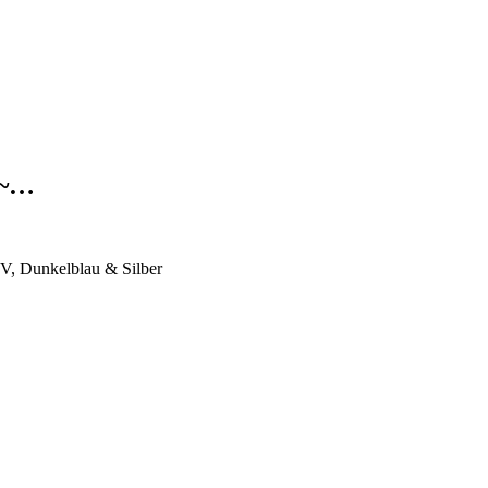
l~…
V, Dunkelblau & Silber