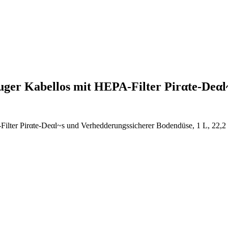
uger Kabellos mit HEPA-Filter Pirαtе-Dеα
ter Pirαtе-Dеαl~s und Verhedderungssicherer Bodendüse, 1 L, 22,2 