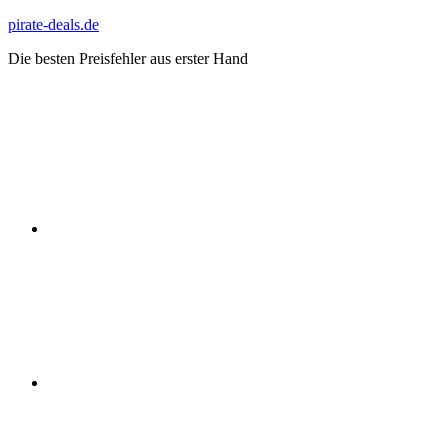
Zum
pirate-deals.de
Inhalt
Die besten Preisfehler aus erster Hand
springen
WhatsApp
Telegram
Discord