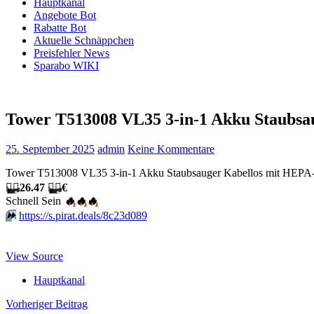
Hauptkanal
Angebote Bot
Rabatte Bot
Aktuelle Schnäppchen
Preisfehler News
Sparabo WIKI
Tower T513008 VL35 3-in-1 Akku Staubsa
25. September 2025
admin
Keine Kommentare
Tower T513008 VL35 3-in-1 Akku Staubsauger Kabellos mit HEPA-Fil
🏴‍☠️
26.47
🏴‍☠️
€
Schnell Sein
🔥
🔥
🔥
⏩️
https://s.pirat.deals/8c23d089
View Source
Hauptkanal
Beitragsnavigation
Vorheriger Beitrag