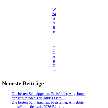
W
ha
ts
A
p
p
T
el
e
g
ra
m
Neueste Beiträge
Die besten Schnäppchen, Preisfehler, Angebote:
https://piratedeals.de/adidas Dam…
Die besten Schnäppchen, Preisfehler, Angebote:
https://piratedeals.de/2026 Bluet…