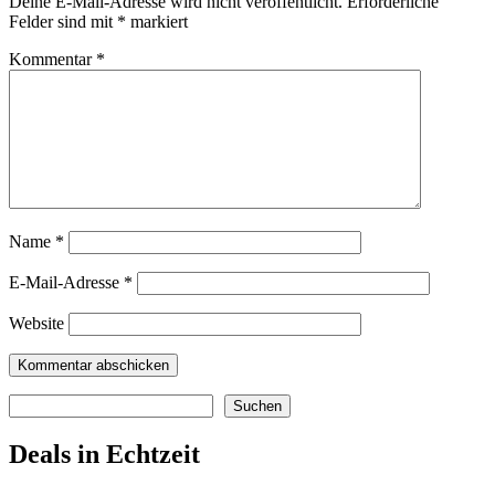
Deine E-Mail-Adresse wird nicht veröffentlicht.
Erforderliche
Felder sind mit
*
markiert
Kommentar
*
Name
*
E-Mail-Adresse
*
Website
Suchen
Suchen
Deals in Echtzeit