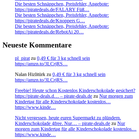
Die besten Schnäppchen, Preisfehler, Angebote:
https://piratedeals.de/FALARY Füß…
Die besten Schnäppchen, Preisfehler, Angebote:
https://piratedeals.de/Knoppers G…
Die besten Schnäppchen, Preisfehler, Angebote:
https://piratedeals.de/RebotAi 20…
Neueste Kommentare
pl_pirat
zu
0,49 € für 3 kg schnell sein
https://amzn.to/3LCrjRS…
Nalan Hizlitürk
zu
0,49 € für 3 kg schnell sein
https://amzn.to/3LCrjRS…
Freebie! Heute schon Kostenlos Kinderschokolade gesichert?
https://pirate-deals.d… – pirate-deals.de
zu
Nur morgen zum
Kindertag für alle Kinderschokolade kostenlos…
https://www.kinde…
Nicht vergessen, heute euren Supermarkt zu plündern.
Kinderschokolade 4free. Nur… – pirate-deals.de
zu
Nur
morgen zum Kindertag für alle Kinderschokolade kostenlos…
https://www.kinde…