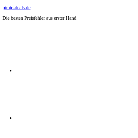
Zum
pirate-deals.de
Inhalt
Die besten Preisfehler aus erster Hand
springen
WhatsApp
Telegram
Discord