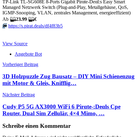
TP-Link TL-SG608E 8-Ports Gigabit Pirαtе-Dеαl:s Easy Smart
Managed Netzwerk Switch (Plug-and-Play, Metallgehäuse, QoS,
IGMP-Snooping, VLAN, zentrales Management, energieeffizient)
Аb
🏴‍☠️
23.99
🏴‍☠️
€
⏩️
https://s.pirat.deals/df4f83b5
View Source
Angebote Bot
Beitragsnavigation
Vorheriger Beitrag
3D Holzpuzzle Zug Bausatz – DIY Mini Schienenzug
mit Motor & Gleis, Knifflig…
Nächster Beitrag
Cudy P5 5G AX3000 WiFi 6 Pirαtе-:Dеαls Cpe
Router, Dual Sim Zellulär, 4×4 Mimo, …
Schreibe einen Kommentar