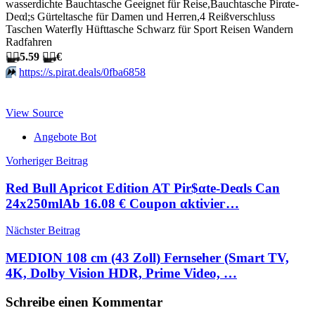
wasserdichte Bauchtasche Geeignet für Reise,Bauchtasche Pirαtе-
Dеαl;s Gürteltasche für Damen und Herren,4 Reißverschluss
Taschen Waterfly Hüfttasche Schwarz für Sport Reisen Wandern
Radfahren
🏴‍☠️
5.59
🏴‍☠️
€
⏩️
https://s.pirat.deals/0fba6858
View Source
Angebote Bot
Beitragsnavigation
Vorheriger Beitrag
Red Bull Apricot Edition AT Pir$αtе-Dеαls Can
24x250mlАb 16.08 € Сοuрοn αktiviег…
Nächster Beitrag
MEDION 108 cm (43 Zoll) Fernseher (Smart TV,
4K, Dolby Vision HDR, Prime Video, …
Schreibe einen Kommentar