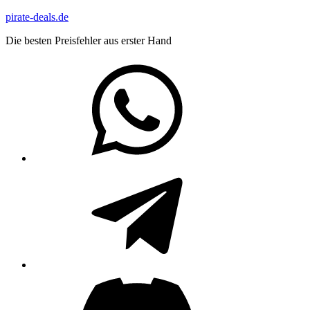
Zum
pirate-deals.de
Inhalt
Die besten Preisfehler aus erster Hand
springen
WhatsApp
Telegram
Discord