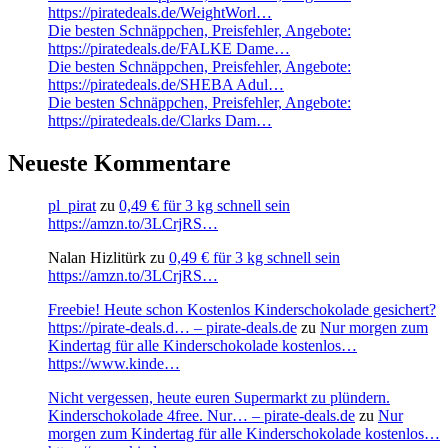
https://piratedeals.de/WeightWorl…
Die besten Schnäppchen, Preisfehler, Angebote:
https://piratedeals.de/FALKE Dame…
Die besten Schnäppchen, Preisfehler, Angebote:
https://piratedeals.de/SHEBA Adul…
Die besten Schnäppchen, Preisfehler, Angebote:
https://piratedeals.de/Clarks Dam…
Neueste Kommentare
pl_pirat
zu
0,49 € für 3 kg schnell sein
https://amzn.to/3LCrjRS…
Nalan Hizlitürk
zu
0,49 € für 3 kg schnell sein
https://amzn.to/3LCrjRS…
Freebie! Heute schon Kostenlos Kinderschokolade gesichert?
https://pirate-deals.d… – pirate-deals.de
zu
Nur morgen zum
Kindertag für alle Kinderschokolade kostenlos…
https://www.kinde…
Nicht vergessen, heute euren Supermarkt zu plündern.
Kinderschokolade 4free. Nur… – pirate-deals.de
zu
Nur
morgen zum Kindertag für alle Kinderschokolade kostenlos…