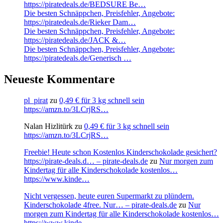
https://piratedeals.de/BEDSURE Be…
Die besten Schnäppchen, Preisfehler, Angebote:
https://piratedeals.de/Rieker Dam…
Die besten Schnäppchen, Preisfehler, Angebote:
https://piratedeals.de/JACK &…
Die besten Schnäppchen, Preisfehler, Angebote:
https://piratedeals.de/Generisch …
Neueste Kommentare
pl_pirat
zu
0,49 € für 3 kg schnell sein
https://amzn.to/3LCrjRS…
Nalan Hizlitürk
zu
0,49 € für 3 kg schnell sein
https://amzn.to/3LCrjRS…
Freebie! Heute schon Kostenlos Kinderschokolade gesichert?
https://pirate-deals.d… – pirate-deals.de
zu
Nur morgen zum
Kindertag für alle Kinderschokolade kostenlos…
https://www.kinde…
Nicht vergessen, heute euren Supermarkt zu plündern.
Kinderschokolade 4free. Nur… – pirate-deals.de
zu
Nur
morgen zum Kindertag für alle Kinderschokolade kostenlos…
https://www.kinde…