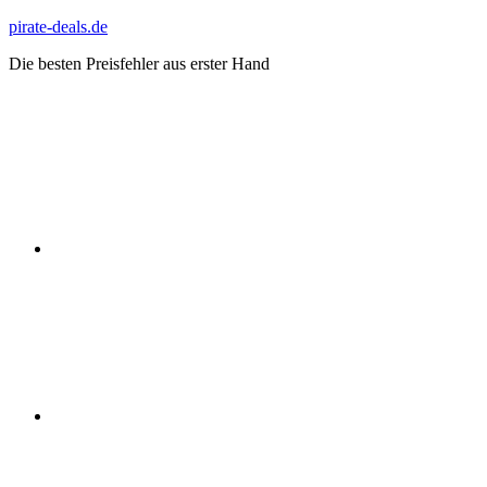
Zum
pirate-deals.de
Inhalt
Die besten Preisfehler aus erster Hand
springen
WhatsApp
Telegram
Discord