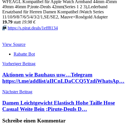
WFEAGL Kompatibel für Apple Watch Armband 44mm 45mm
49mm 46mm P;irαtе-Dеαls 42mm(Series 1 2 3),Lederband
Ersatzband für Herren Damen Kompatibel iWatch Series
11/10/9/8/7/6/5/4/3/2/1,SE/SE2, Mauve+Roségold Adapter
19.79
statt
19.98 €
⏩️
https://s.pirat.deals/1eff8134
View Source
Rabatte Bot
Beitragsnavigation
Vorheriger Beitrag
Aktionen wie Bauhaus usw…Telegram
https://t.me/addlist/aIICnLDaCCQ5YzdiWhatsAp…
Nächster Beitrag
Damen Leichtgewicht Elastisch Hohe Taille Hose
Casual Weite Bein ;Pirαtе-Dеαls D…
Schreibe einen Kommentar