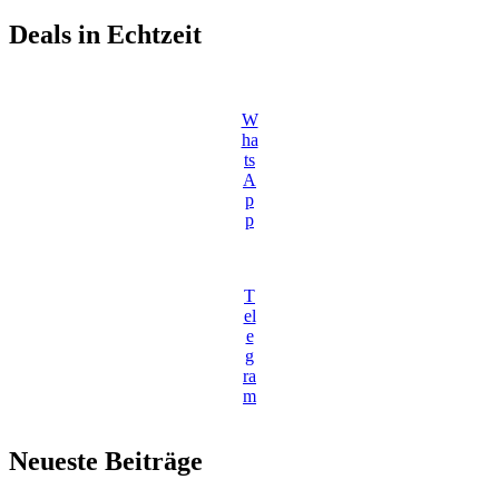
Deals in Echtzeit
W
ha
ts
A
p
p
T
el
e
g
ra
m
Neueste Beiträge