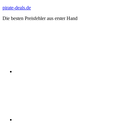
Zum
pirate-deals.de
Inhalt
Die besten Preisfehler aus erster Hand
springen
WhatsApp
Telegram
Discord