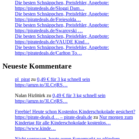
Die besten Schnäppchen, Preisfehler, Angebote:
https://piratedeals.de/Sloggi Dam…
Die besten Schnäppchen, Preisfehler, Angebote:
https://piratedeals.de/Freiesolda…
Die besten Schnäppchen, Preisfehler, Angebote:
https://piratedeals.de/Swarovski …
Die besten Schnäppchen, Preisfehler, Angebote:
https://piratedeals.de/VAUDE Kind…
Die besten Schnäppchen, Preisfehler, Angebote:
https://piratedeals.de/Carlton To…
Neueste Kommentare
pl_pirat
zu
0,49 € für 3 kg schnell sein
https://amzn.to/3LCrjRS…
Nalan Hizlitürk
zu
0,49 € für 3 kg schnell sein
https://amzn.to/3LCrjRS…
Freebie! Heute schon Kostenlos Kinderschokolade gesichert?
https://pirate-deals.d… – pirate-deals.de
zu
Nur morgen zum
Kindertag für alle Kinderschokolade kostenlos…
https://www.kinde…
Nicht vergessen, heute euren Supermarkt zu plündern.