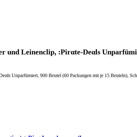
r und Leinenclip, :Pirαtе-Dеαls Unparfü
Dеαls Unparfümiert, 900 Beutel (60 Packungen mit je 15 Beuteln), Sc