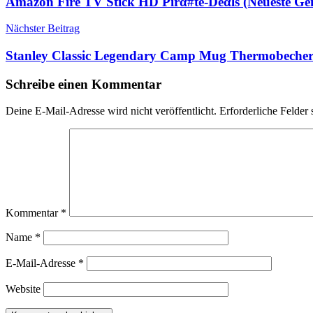
Amazon Fire TV Stick HD Pirα#tе-Dеαls (Neueste Ge
Nächster Beitrag
Stanley Classic Legendary Camp Mug Thermobecher 3
Schreibe einen Kommentar
Deine E-Mail-Adresse wird nicht veröffentlicht.
Erforderliche Felder 
Kommentar
*
Name
*
E-Mail-Adresse
*
Website