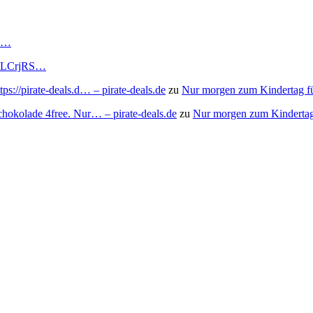
RS…
to/3LCrjRS…
s://pirate-deals.d… – pirate-deals.de
zu
Nur morgen zum Kindertag f
chokolade 4free. Nur… – pirate-deals.de
zu
Nur morgen zum Kindertag