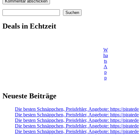
Suchen
Suchen
Deals in Echtzeit
W
ha
ts
A
p
p
Neueste Beiträge
Die besten Schnäppchen, Preisfehler, Angebote: https://pirate
Die besten Schnäppchen, Preisfehler, Angebote: https://pirat
Die besten Schnäppchen, Preisfehler, Angebote: https://pirate
Die besten Schnäppchen, Preisfehler, Angebote: https://pirate
Die besten Schnäppchen, Preisfehler, Angebote: https://pirate