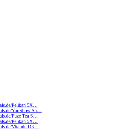
deals.de/Pelikan 5X…
edeals.de/YouShow Sn…
deals.de/Fuze Tea S…
deals.de/Pelikan 5X…
deals.de/Vitamin D3…