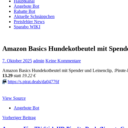
Hauptkanal
Angebote Bot
Rabatte Bot
Aktuelle Schnäppchen
Preisfehler News
Sparabo WIKI
Amazon Basics Hundekotbeutel mit Spende
7. Oktober 2025
admin
Keine Kommentare
Amazon Basics Hundekotbeutel mit Spender und Leinenclip, :Pirαtе-
13.29
statt
19.22 €
⏩️
https://s.pirat.deals/da04776f
View Source
Angebote Bot
Beitragsnavigation
Vorheriger Beitrag