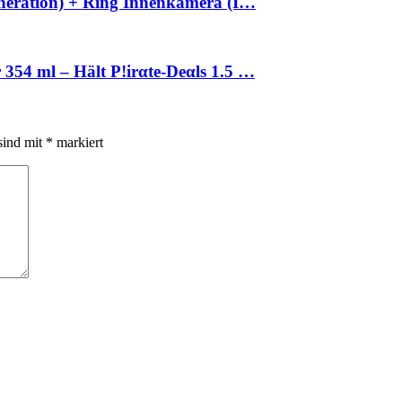
neration) + Ring Innenkamera (I…
54 ml – Hält P!irαtе-Dеαls 1.5 …
sind mit
*
markiert