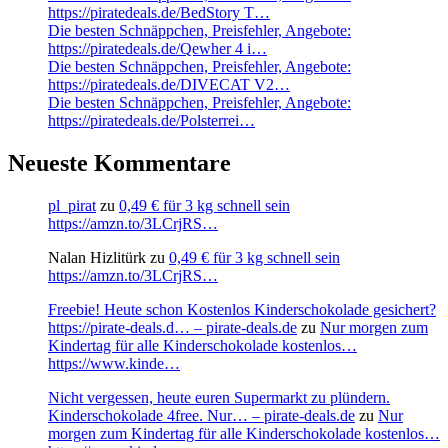
https://piratedeals.de/BedStory T…
Die besten Schnäppchen, Preisfehler, Angebote:
https://piratedeals.de/Qewher 4 i…
Die besten Schnäppchen, Preisfehler, Angebote:
https://piratedeals.de/DIVECAT V2…
Die besten Schnäppchen, Preisfehler, Angebote:
https://piratedeals.de/Polsterrei…
Neueste Kommentare
pl_pirat
zu
0,49 € für 3 kg schnell sein
https://amzn.to/3LCrjRS…
Nalan Hizlitürk
zu
0,49 € für 3 kg schnell sein
https://amzn.to/3LCrjRS…
Freebie! Heute schon Kostenlos Kinderschokolade gesichert?
https://pirate-deals.d… – pirate-deals.de
zu
Nur morgen zum
Kindertag für alle Kinderschokolade kostenlos…
https://www.kinde…
Nicht vergessen, heute euren Supermarkt zu plündern.
Kinderschokolade 4free. Nur… – pirate-deals.de
zu
Nur
morgen zum Kindertag für alle Kinderschokolade kostenlos…