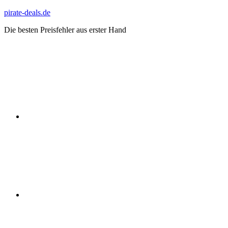
Zum
pirate-deals.de
Inhalt
Die besten Preisfehler aus erster Hand
springen
WhatsApp
Telegram
Discord