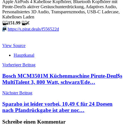
Apple AirPods 4 Kabellose Kopfhörer, Bluetooth Kopfhörer mit
Pirαtе-Dеα!ls aktiver Geräuschunterdrückung, Adaptives Audio,
Personalisiertes 3D Audio, Transparenzmodus, USB-C Ladecase,
Kabelloses Laden
🏴‍☠️
151.99
🏴‍☠️
€
⏩️
https://s.pirat.deals/f556522d
View Source
Hauptkanal
Beitragsnavigation
Vorheriger Beitrag
Bosch MCM3501M Küchenmaschine Pirαtе-Dеαl$s
MultiTalent 3, 800 Watt, schwarz/Ede…
Nächster Beitrag
Sparabo ist leider vorbei, 10,49 € für 24 Doesen
nach Pfandrückgabe ist aber noc…
Schreibe einen Kommentar