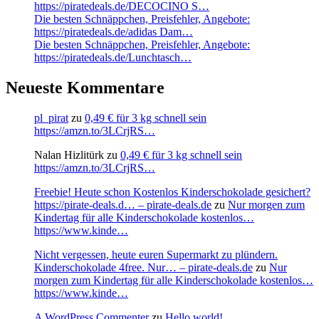
https://piratedeals.de/DECOCINO S…
Die besten Schnäppchen, Preisfehler, Angebote:
https://piratedeals.de/adidas Dam…
Die besten Schnäppchen, Preisfehler, Angebote:
https://piratedeals.de/Lunchtasch…
Neueste Kommentare
pl_pirat
zu
0,49 € für 3 kg schnell sein
https://amzn.to/3LCrjRS…
Nalan Hizlitürk
zu
0,49 € für 3 kg schnell sein
https://amzn.to/3LCrjRS…
Freebie! Heute schon Kostenlos Kinderschokolade gesichert?
https://pirate-deals.d… – pirate-deals.de
zu
Nur morgen zum
Kindertag für alle Kinderschokolade kostenlos…
https://www.kinde…
Nicht vergessen, heute euren Supermarkt zu plündern.
Kinderschokolade 4free. Nur… – pirate-deals.de
zu
Nur
morgen zum Kindertag für alle Kinderschokolade kostenlos…
https://www.kinde…
A WordPress Commenter
zu
Hello world!