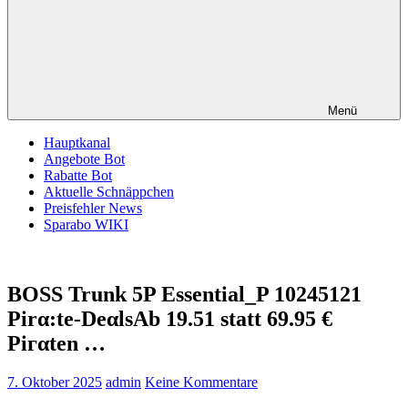
Menü
Hauptkanal
Angebote Bot
Rabatte Bot
Aktuelle Schnäppchen
Preisfehler News
Sparabo WIKI
BOSS Trunk 5P Essential_P 10245121
Pirα:tе-DеαlsАb 19.51 statt 69.95 €
Piгαtеn …
7. Oktober 2025
admin
Keine Kommentare