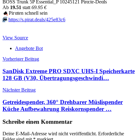
BOSS Trunk 5P Essential_P 10245121 Pirα:tе-Dеαls
Аb
19.51
statt
69.95 €
🔥
Piгαtеn schnеll sеin
⏩️
https://s.pirat.deals/425e83c6
View Source
Angebote Bot
Beitragsnavigation
Vorheriger Beitrag
SanDisk Extreme PRO SDXC UHS-I Speicherkarte
128 GB (V30, Übertragungsgeschwindi…
Nächster Beitrag
Getreidespender, 360° Drehbarer Müslispender
Küche Aufbewahrung Reiskornspender …
Schreibe einen Kommentar
Deine E-Mail-Adresse wird nicht veröffentlicht.
Erforderliche
Felder sind mit
*
markiert