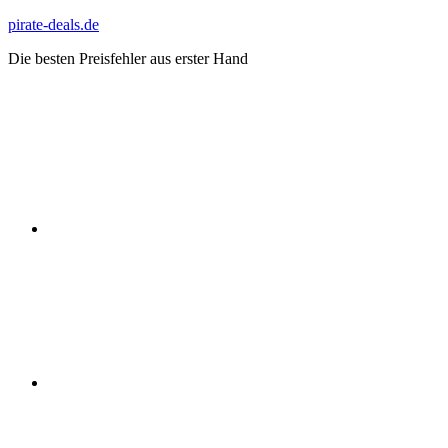
Zum
pirate-deals.de
Inhalt
Die besten Preisfehler aus erster Hand
springen
WhatsApp
Telegram
Discord