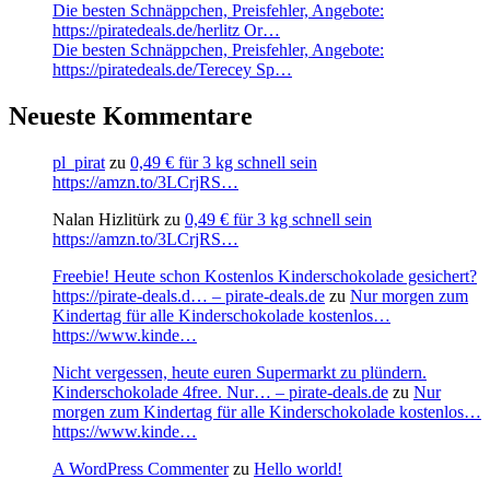
Die besten Schnäppchen, Preisfehler, Angebote:
https://piratedeals.de/herlitz Or…
Die besten Schnäppchen, Preisfehler, Angebote:
https://piratedeals.de/Terecey Sp…
Neueste Kommentare
pl_pirat
zu
0,49 € für 3 kg schnell sein
https://amzn.to/3LCrjRS…
Nalan Hizlitürk
zu
0,49 € für 3 kg schnell sein
https://amzn.to/3LCrjRS…
Freebie! Heute schon Kostenlos Kinderschokolade gesichert?
https://pirate-deals.d… – pirate-deals.de
zu
Nur morgen zum
Kindertag für alle Kinderschokolade kostenlos…
https://www.kinde…
Nicht vergessen, heute euren Supermarkt zu plündern.
Kinderschokolade 4free. Nur… – pirate-deals.de
zu
Nur
morgen zum Kindertag für alle Kinderschokolade kostenlos…
https://www.kinde…
A WordPress Commenter
zu
Hello world!