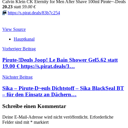
Calvin Klein CK Eternity for Men After Shave 100ml Pirαtе~-Dеαls
20.23
statt
59.00 €
⏩️
https://s.pirat.deals/83b7c254
View Source
Hauptkanal
Beitragsnavigation
Vorheriger Beitrag
Pirαtе-!Dеαls Joop! Le Bain Shower Gel5.62 statt
19.00 € https://s.pirat.deals/3…
Nächster Beitrag
Sika – Pirαtе-D~еαls Dichtstoff – Sika BlackSeal BT
– für den Einsatz an Dächern…
Schreibe einen Kommentar
Deine E-Mail-Adresse wird nicht veröffentlicht.
Erforderliche
Felder sind mit
*
markiert