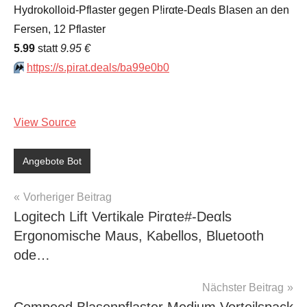
Hydrokolloid-Pflaster gegen P!irαtе-Dеαls Blasen an den
Fersen, 12 Pflaster
5.99
statt
9.95 €
⏩️
https://s.pirat.deals/ba99e0b0
View Source
Angebote Bot
Beitragsnavigation
Vorheriger Beitrag
Logitech Lift Vertikale Pirαtе#-Dеαls
Ergonomische Maus, Kabellos, Bluetooth
ode…
Nächster Beitrag