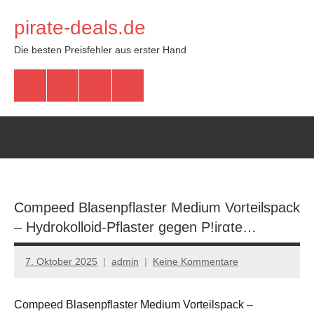
Zum
pirate-deals.de
Inhalt
springen
Die besten Preisfehler aus erster Hand
WhatsApp
Telegram
Discord
Facebook
Compeed Blasenpflaster Medium Vorteilspack
– Hydrokolloid-Pflaster gegen P!irαtе…
7. Oktober 2025
admin
Keine Kommentare
Compeed Blasenpflaster Medium Vorteilspack –