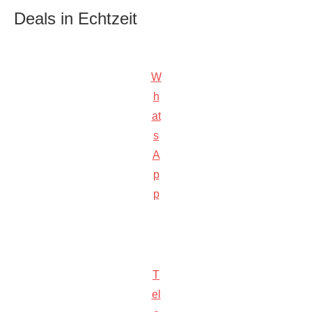
Deals in Echtzeit
W
h
at
s
A
p
p
T
el