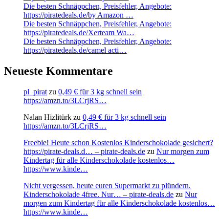
Die besten Schnäppchen, Preisfehler, Angebote:
https://piratedeals.de/by Amazon …
Die besten Schnäppchen, Preisfehler, Angebote:
https://piratedeals.de/Xerteam Wa…
Die besten Schnäppchen, Preisfehler, Angebote:
https://piratedeals.de/camel acti…
Neueste Kommentare
pl_pirat
zu
0,49 € für 3 kg schnell sein
https://amzn.to/3LCrjRS…
Nalan Hizlitürk
zu
0,49 € für 3 kg schnell sein
https://amzn.to/3LCrjRS…
Freebie! Heute schon Kostenlos Kinderschokolade gesichert?
https://pirate-deals.d… – pirate-deals.de
zu
Nur morgen zum
Kindertag für alle Kinderschokolade kostenlos…
https://www.kinde…
Nicht vergessen, heute euren Supermarkt zu plündern.
Kinderschokolade 4free. Nur… – pirate-deals.de
zu
Nur
morgen zum Kindertag für alle Kinderschokolade kostenlos…
https://www.kinde…