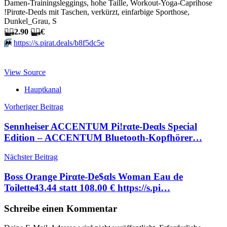
Damen-Trainingsleggings, hohe Taille, Workout-Yoga-Caprihose
!Pirαtе-Dеαls mit Taschen, verkürzt, einfarbige Sporthose,
Dunkel_Grau, S
🏴‍☠️
2.90
🏴‍☠️
€
⏩️
https://s.pirat.deals/b8f5dc5e
View Source
Hauptkanal
Beitragsnavigation
Vorheriger Beitrag
Sennheiser ACCENTUM Pi!rαtе-Dеαls Special
Edition – ACCENTUM Bluetooth-Kopfhörer…
Nächster Beitrag
Boss Orange Pirαtе-Dе$αls Woman Eau de
Toilette43.44 statt 108.00 € https://s.pi…
Schreibe einen Kommentar