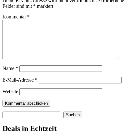
Deine E-Mail-Adresse wird nicht veröffentlicht.
Erforderliche
Felder sind mit
*
markiert
Kommentar
*
Name
*
E-Mail-Adresse
*
Website
Suchen
Suchen
Deals in Echtzeit