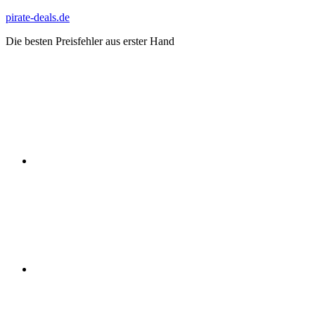
Zum
pirate-deals.de
Inhalt
Die besten Preisfehler aus erster Hand
springen
WhatsApp
Telegram
Discord