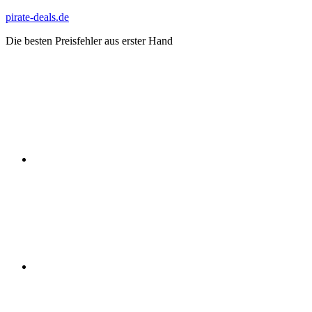
Zum
pirate-deals.de
Inhalt
Die besten Preisfehler aus erster Hand
springen
WhatsApp
Telegram
Discord