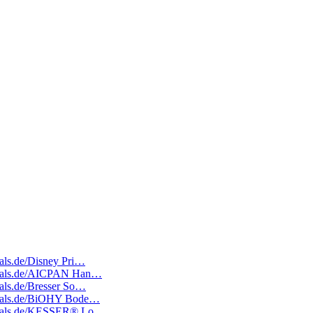
eals.de/Disney Pri…
tedeals.de/AICPAN Han…
deals.de/Bresser So…
tedeals.de/BiOHY Bode…
atedeals.de/KESSER® Lo…