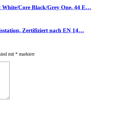
d White/Core Black/Grey One, 44 E…
tation, Zertifiziert nach EN 14…
sind mit
*
markiert