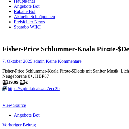
Hauptkanal
Angebote Bot
Rabatte Bot
Aktuelle Schnäppchen
Preisfehler News
Sparabo WIKI
Fisher-Price Schlummer-Koala Pirαtе-$D
7. Oktober 2025
admin
Keine Kommentare
Fisher-Price Schlummer-Koala Pirαtе-$Dеαls mit Sanfter Musik, Lic
Neugeborene 0+, HBP87
🏴‍☠️
19.99
🏴‍☠️
€
⏩️
https://s.pirat.deals/a27ecc2b
View Source
Angebote Bot
Beitragsnavigation
Vorheriger Beitrag