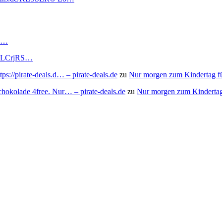
RS…
to/3LCrjRS…
s://pirate-deals.d… – pirate-deals.de
zu
Nur morgen zum Kindertag f
chokolade 4free. Nur… – pirate-deals.de
zu
Nur morgen zum Kindertag