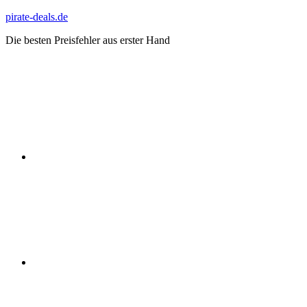
Zum
pirate-deals.de
Inhalt
Die besten Preisfehler aus erster Hand
springen
WhatsApp
Telegram
Discord