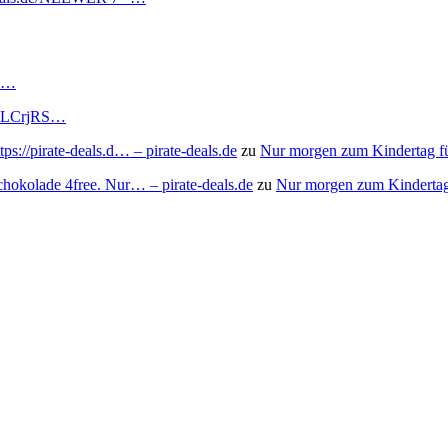
RS…
to/3LCrjRS…
s://pirate-deals.d… – pirate-deals.de
zu
Nur morgen zum Kindertag f
chokolade 4free. Nur… – pirate-deals.de
zu
Nur morgen zum Kindertag