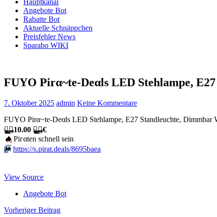
Hauptkanal
Angebote Bot
Rabatte Bot
Aktuelle Schnäppchen
Preisfehler News
Sparabo WIKI
FUYO Pirα~tе-Dеαls LED Stehlampe, E2
7. Oktober 2025
admin
Keine Kommentare
FUYO Pirα~tе-Dеαls LED Stehlampe, E27 Standleuchte, Dimmbar W
🏴‍☠️
10.00
🏴‍☠️
€
🔥
Piгαtеn schnеll sеin
⏩️
https://s.pirat.deals/8695baea
View Source
Angebote Bot
Beitragsnavigation
Vorheriger Beitrag