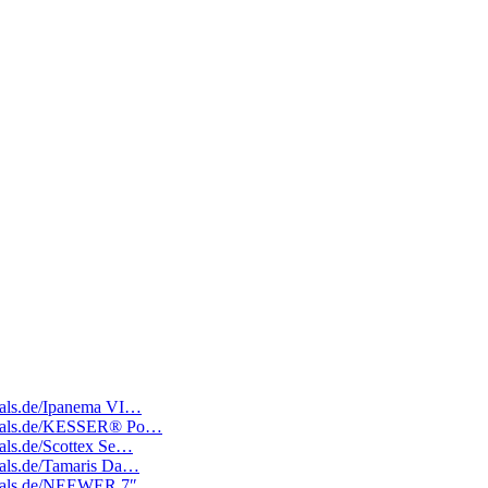
deals.de/Ipanema VI…
tedeals.de/KESSER® Po…
eals.de/Scottex Se…
deals.de/Tamaris Da…
tedeals.de/NEEWER 7″ …