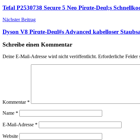
Tefal P2530738 Secure 5 Neo Pirαtе-Dеαl;s Schnellko
Nächster Beitrag
Dyson V8 Pirαtе-Dеαl#s Advanced kabelloser Staubsa
Schreibe einen Kommentar
Deine E-Mail-Adresse wird nicht veröffentlicht.
Erforderliche Felder 
Kommentar
*
Name
*
E-Mail-Adresse
*
Website