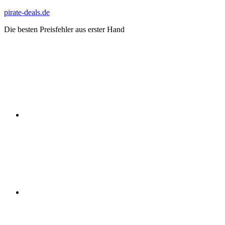
Zum
pirate-deals.de
Inhalt
Die besten Preisfehler aus erster Hand
springen
WhatsApp
Telegram
Discord