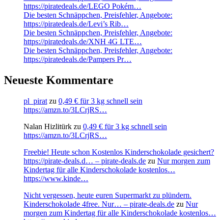
https://piratedeals.de/LEGO Pokém…
Die besten Schnäppchen, Preisfehler, Angebote:
https://piratedeals.de/Levi’s Rib…
Die besten Schnäppchen, Preisfehler, Angebote:
https://piratedeals.de/XNH 4G LTE…
Die besten Schnäppchen, Preisfehler, Angebote:
https://piratedeals.de/Pampers Pr…
Neueste Kommentare
pl_pirat
zu
0,49 € für 3 kg schnell sein
https://amzn.to/3LCrjRS…
Nalan Hizlitürk
zu
0,49 € für 3 kg schnell sein
https://amzn.to/3LCrjRS…
Freebie! Heute schon Kostenlos Kinderschokolade gesichert?
https://pirate-deals.d… – pirate-deals.de
zu
Nur morgen zum
Kindertag für alle Kinderschokolade kostenlos…
https://www.kinde…
Nicht vergessen, heute euren Supermarkt zu plündern.
Kinderschokolade 4free. Nur… – pirate-deals.de
zu
Nur
morgen zum Kindertag für alle Kinderschokolade kostenlos…