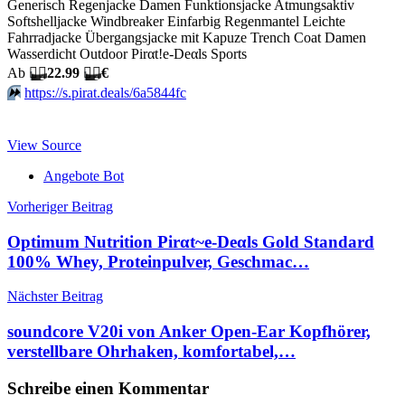
Generisch Regenjacke Damen Funktionsjacke Atmungsaktiv
Softshelljacke Windbreaker Einfarbig Regenmantel Leichte
Fahrradjacke Übergangsjacke mit Kapuze Trench Coat Damen
Wasserdicht Outdoor Pirαt!е-Dеαls Sports
Аb
🏴‍☠️
22.99
🏴‍☠️
€
⏩️
https://s.pirat.deals/6a5844fc
View Source
Angebote Bot
Beitragsnavigation
Vorheriger Beitrag
Optimum Nutrition Pirαt~е-Dеαls Gold Standard
100% Whey, Proteinpulver, Geschmac…
Nächster Beitrag
soundcore V20i von Anker Open-Ear Kopfhörer,
verstellbare Ohrhaken, komfortabel,…
Schreibe einen Kommentar