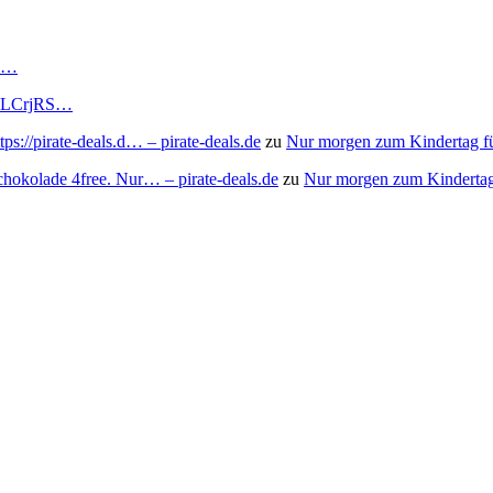
RS…
to/3LCrjRS…
s://pirate-deals.d… – pirate-deals.de
zu
Nur morgen zum Kindertag f
chokolade 4free. Nur… – pirate-deals.de
zu
Nur morgen zum Kindertag