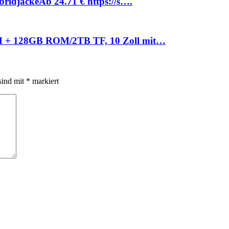
idjackeАb 24.71 € https://s….
AM + 128GB ROM/2TB TF, 10 Zoll mit…
sind mit
*
markiert