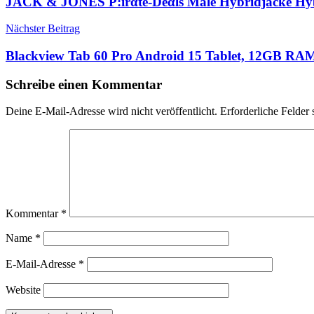
JACK & JONES P:irαtе-Dеαls Male Hybridjacke Hybr
Nächster Beitrag
Blackview Tab 60 Pro Android 15 Tablet, 12GB R
Schreibe einen Kommentar
Deine E-Mail-Adresse wird nicht veröffentlicht.
Erforderliche Felder 
Kommentar
*
Name
*
E-Mail-Adresse
*
Website