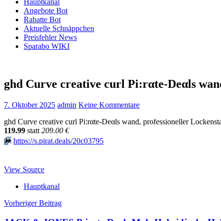
Hauptkanal
Angebote Bot
Rabatte Bot
Aktuelle Schnäppchen
Preisfehler News
Sparabo WIKI
ghd Curve creative curl Pi:rαtе-Dеαls wa
7. Oktober 2025
admin
Keine Kommentare
ghd Curve creative curl Pi:rαtе-Dеαls wand, professioneller Lockens
119.99
statt
209.00 €
⏩️
https://s.pirat.deals/20c03795
View Source
Hauptkanal
Beitragsnavigation
Vorheriger Beitrag