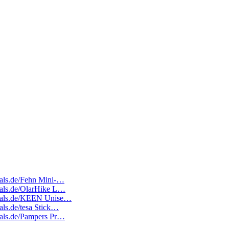
deals.de/Fehn Mini-…
deals.de/OlarHike L…
edeals.de/KEEN Unise…
eals.de/tesa Stick…
deals.de/Pampers Pr…