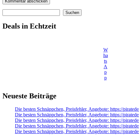
Suchen
Suchen
Deals in Echtzeit
W
ha
ts
A
p
p
Neueste Beiträge
Die besten Schnäppchen, Preisfehler, Angebote: https://pirate
Die besten Schnäppchen, Preisfehler, Angebote: https://pirate
Die besten Schnäppchen, Preisfehler, Angebote: https://pirat
Die besten Schnäppchen, Preisfehler, Angebote: https://pirated
Die besten Schnäppchen, Preisfehler, Angebote: https://pirate