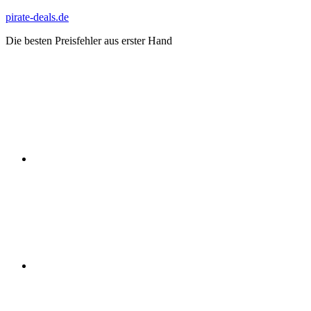
Zum
pirate-deals.de
Inhalt
Die besten Preisfehler aus erster Hand
springen
WhatsApp
Telegram
Discord