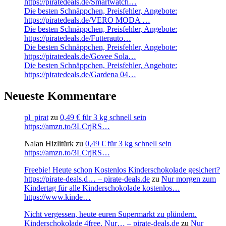
https://piratedeals.de/Smartwatch…
Die besten Schnäppchen, Preisfehler, Angebote:
https://piratedeals.de/VERO MODA …
Die besten Schnäppchen, Preisfehler, Angebote:
https://piratedeals.de/Futterauto…
Die besten Schnäppchen, Preisfehler, Angebote:
https://piratedeals.de/Govee Sola…
Die besten Schnäppchen, Preisfehler, Angebote:
https://piratedeals.de/Gardena 04…
Neueste Kommentare
pl_pirat
zu
0,49 € für 3 kg schnell sein
https://amzn.to/3LCrjRS…
Nalan Hizlitürk
zu
0,49 € für 3 kg schnell sein
https://amzn.to/3LCrjRS…
Freebie! Heute schon Kostenlos Kinderschokolade gesichert?
https://pirate-deals.d… – pirate-deals.de
zu
Nur morgen zum
Kindertag für alle Kinderschokolade kostenlos…
https://www.kinde…
Nicht vergessen, heute euren Supermarkt zu plündern.
Kinderschokolade 4free. Nur… – pirate-deals.de
zu
Nur