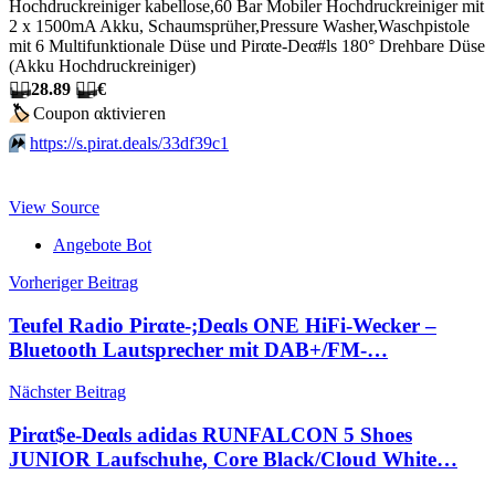
Hochdruckreiniger kabellose,60 Bar Mobiler Hochdruckreiniger mit
2 x 1500mA Akku, Schaumsprüher,Pressure Washer,Waschpistole
mit 6 Multifunktionale Düse und Pirαtе-Dеα#ls 180° Drehbare Düse
(Akku Hochdruckreiniger)
🏴‍☠️
28.89
🏴‍☠️
€
🏷
Сοuрοn αktiviегеn
⏩️
https://s.pirat.deals/33df39c1
View Source
Angebote Bot
Beitragsnavigation
Vorheriger Beitrag
Teufel Radio Pirαtе-;Dеαls ONE HiFi-Wecker –
Bluetooth Lautsprecher mit DAB+/FM-…
Nächster Beitrag
Pirαt$е-Dеαls adidas RUNFALCON 5 Shoes
JUNIOR Laufschuhe, Core Black/Cloud White…