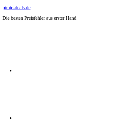
Zum
pirate-deals.de
Inhalt
Die besten Preisfehler aus erster Hand
springen
WhatsApp
Telegram
Discord