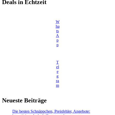
Deals in Echtzeit
W
ha
ts
A
p
p
T
el
e
g
ra
m
Neueste Beiträge
Die besten Schnäppchen, Preisfehler, Angebote: