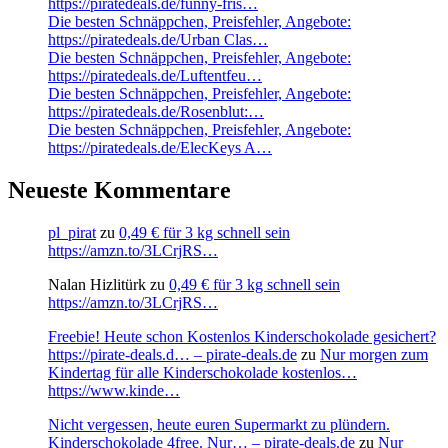
https://piratedeals.de/funny-fris…
Die besten Schnäppchen, Preisfehler, Angebote:
https://piratedeals.de/Urban Clas…
Die besten Schnäppchen, Preisfehler, Angebote:
https://piratedeals.de/Luftentfeu…
Die besten Schnäppchen, Preisfehler, Angebote:
https://piratedeals.de/Rosenblut:…
Die besten Schnäppchen, Preisfehler, Angebote:
https://piratedeals.de/ElecKeys A…
Neueste Kommentare
pl_pirat
zu
0,49 € für 3 kg schnell sein
https://amzn.to/3LCrjRS…
Nalan Hizlitürk
zu
0,49 € für 3 kg schnell sein
https://amzn.to/3LCrjRS…
Freebie! Heute schon Kostenlos Kinderschokolade gesichert?
https://pirate-deals.d… – pirate-deals.de
zu
Nur morgen zum
Kindertag für alle Kinderschokolade kostenlos…
https://www.kinde…
Nicht vergessen, heute euren Supermarkt zu plündern.
Kinderschokolade 4free. Nur… – pirate-deals.de
zu
Nur