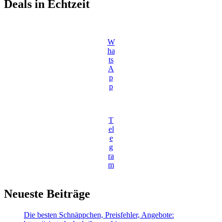
Deals in Echtzeit
W
ha
ts
A
p
p
T
el
e
g
ra
m
Neueste Beiträge
Die besten Schnäppchen, Preisfehler, Angebote: