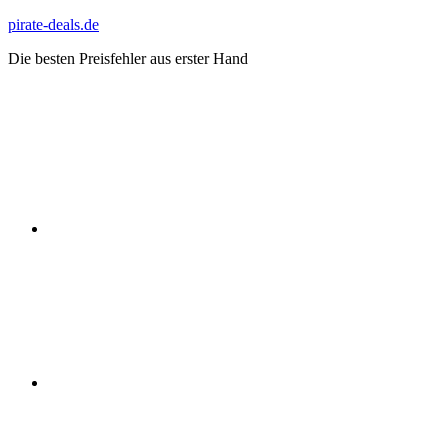
Zum
pirate-deals.de
Inhalt
Die besten Preisfehler aus erster Hand
springen
WhatsApp
Telegram
Discord