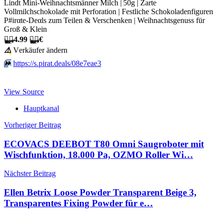
Lindt Mini-Weihnachtsmänner Milch | 50g | Zarte
Vollmilchschokolade mit Perforation | Festliche Schokoladenfiguren
P#irαtе-Dеαls zum Teilen & Verschenken | Weihnachtsgenuss für
Groß & Klein
🏴‍☠️
4.99
🏴‍☠️
€
⚠️
Vеrkäufеr ändеrn
⏩️
https://s.pirat.deals/08e7eae3
View Source
Hauptkanal
Beitragsnavigation
Vorheriger Beitrag
ECOVACS DEEBOT T80 Omni Saugroboter mit
Wischfunktion, 18.000 Pa, OZMO Roller Wi…
Nächster Beitrag
Ellen Betrix Loose Powder Transparent Beige 3,
Transparentes Fixing Powder für e…