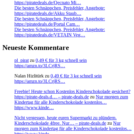
https://piratedeals.de/Qecnato Mi…
Die besten Schnäppchen, Preisfehler, Angebote:
https://piratedeals.de/Akku Staub…
Die besten Schnäppchen, Preisfehler, Angebote:
https://piratedeals.de/Portal Cam…
Die besten Schnäppchen, Preisfehler, Angebote:
https://piratedeals.de/VETAIN Veg…
Neueste Kommentare
pl_pirat
zu
0,49 € für 3 kg schnell sein
https://amzn.to/3LCrjRS…
Nalan Hizlitürk
zu
0,49 € für 3 kg schnell sein
https://amzn.to/3LCrjRS…
Freebie! Heute schon Kostenlos Kinderschokolade gesichert?
https://pirate-deals.d… – pirate-deals.de
zu
Nur morgen zum
Kindertag für alle Kinderschokolade kostenlos…
https://www.kinde…
Nicht vergessen, heute euren Supermarkt zu plündern.
Kinderschokolade 4free. Nur… – pirate-deals.de
zu
Nur
morgen zum Kindertag für alle Kinderschokolade kostenlos…
https://www.kinde…