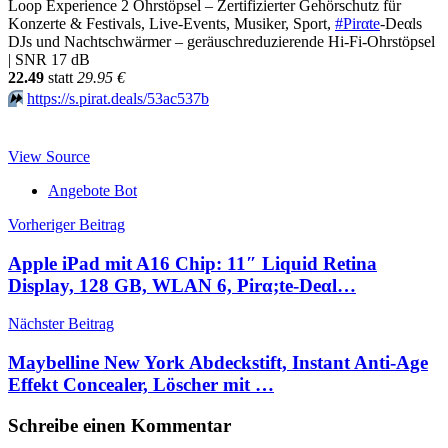
Loop Experience 2 Ohrstöpsel – Zertifizierter Gehörschutz für
Konzerte & Festivals, Live-Events, Musiker, Sport,
#Pirαtе
-Dеαls
DJs und Nachtschwärmer – geräuschreduzierende Hi-Fi-Ohrstöpsel
| SNR 17 dB
22.49
statt
29.95 €
⏩️
https://s.pirat.deals/53ac537b
View Source
Angebote Bot
Beitragsnavigation
Vorheriger Beitrag
Apple iPad mit A16 Chip: 11″ Liquid Retina
Display, 128 GB, WLAN 6, Pirα;tе-Dеαl…
Nächster Beitrag
Maybelline New York Abdeckstift, Instant Anti-Age
Effekt Concealer, Löscher mit …
Schreibe einen Kommentar