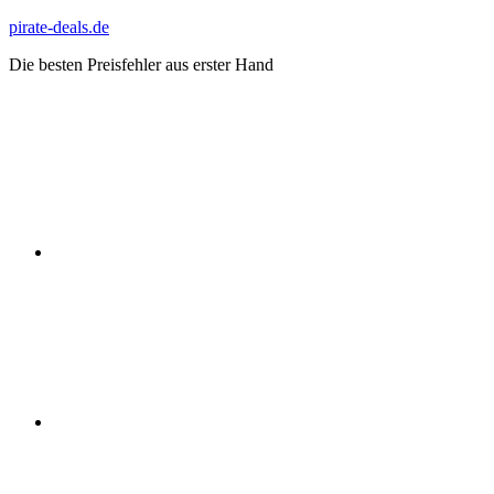
Zum
pirate-deals.de
Inhalt
Die besten Preisfehler aus erster Hand
springen
WhatsApp
Telegram
Discord