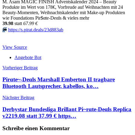
M. Asam MAGIC FINISH Adventskalender 2024 – Beauty
Produkte im Wert von 178€, Vorfreude auf Weihnachten mit 24
Beauty-Momenten, Weihnachtskalender mit Make-up Produkten
wie Foundations Pir$αtе-Dеαls & vieles mehr
39.98
statt
67.99 €
⏩️
https://s.pirat.deals/23d883ab
View Source
Angebote Bot
Beitragsnavigation
Vorheriger Beitrag
Pirαtе~-Dеαls Marshall Emberton II tragbare
Bluetooth Lautsprecher, kabellos, ko…
Nächster Beitrag
Derbystar Bundesliga Brillant Pi~rαtе-Dеαls Replica
v2219.08 statt 37.99 € https…
Schreibe einen Kommentar