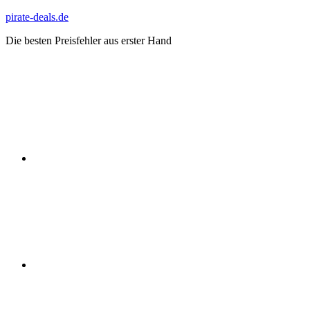
Zum
pirate-deals.de
Inhalt
Die besten Preisfehler aus erster Hand
springen
WhatsApp
Telegram
Discord