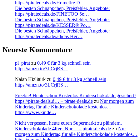
https://piratedeals.de/Homefire D…
Die besten Schnäppchen, Preisfehler, Angebote:
https://piratedeals.de/FINETOO 5e…
Die besten Schnäppchen, Preisfehler, Angebote:
https://piratedeals.de/KESSER® Po…
Die besten Schnäppchen, Preisfehler, Angebote:
https://piratedeals.de/adidas Her…
Neueste Kommentare
pl_pirat
zu
0,49 € für 3 kg schnell sein
https://amzn.to/3LCrjRS…
Nalan Hizlitürk
zu
0,49 € für 3 kg schnell sein
https://amzn.to/3LCrjRS…
Freebie! Heute schon Kostenlos Kinderschokolade gesichert?
https://pirate-deals.d… – pirate-deals.de
zu
Nur morgen zum
Kindertag für alle Kinderschokolade kostenlos…
https://www.kinde…
Nicht vergessen, heute euren Supermarkt zu plündern.
Kinderschokolade 4free. Nur… – pirate-deals.de
zu
Nur
morgen zum Kindertag für alle Kinderschokolade kostenlos…
https://www.kinde…