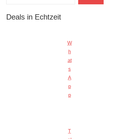
Deals in Echtzeit
W
h
at
s
A
p
p
T