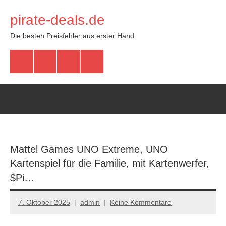
Zum
pirate-deals.de
Inhalt
springen
Die besten Preisfehler aus erster Hand
WhatsApp
Telegram
Discord
Facebook
Mattel Games UNO Extreme, UNO
Kartenspiel für die Familie, mit Kartenwerfer,
$Pi…
7. Oktober 2025
admin
Keine Kommentare