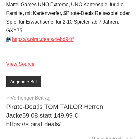
Mattel Games UNO Extreme, UNO Kartenspiel für die
Familie, mit Kartenwerfer, $Pirαtе-Dеαls Reisespiel oder
Spiel für Erwachsene, für 2-10 Spieler, ab 7 Jahren,
GXY75
⏩️
https://s.pirat.deals/4ebd94ff
View Source
Angebote Bot
Beitragsnavigation
Vorheriger Beitrag
Pirαtе-Dеα;ls TOM TAILOR Herren
Jacke59.08 statt 149.99 €
https://s.pirat.deals/…
Nächster Beitrag