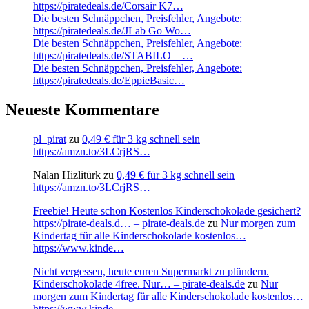
https://piratedeals.de/Corsair K7…
Die besten Schnäppchen, Preisfehler, Angebote:
https://piratedeals.de/JLab Go Wo…
Die besten Schnäppchen, Preisfehler, Angebote:
https://piratedeals.de/STABILO – …
Die besten Schnäppchen, Preisfehler, Angebote:
https://piratedeals.de/EppieBasic…
Neueste Kommentare
pl_pirat
zu
0,49 € für 3 kg schnell sein
https://amzn.to/3LCrjRS…
Nalan Hizlitürk
zu
0,49 € für 3 kg schnell sein
https://amzn.to/3LCrjRS…
Freebie! Heute schon Kostenlos Kinderschokolade gesichert?
https://pirate-deals.d… – pirate-deals.de
zu
Nur morgen zum
Kindertag für alle Kinderschokolade kostenlos…
https://www.kinde…
Nicht vergessen, heute euren Supermarkt zu plündern.
Kinderschokolade 4free. Nur… – pirate-deals.de
zu
Nur
morgen zum Kindertag für alle Kinderschokolade kostenlos…
https://www.kinde…