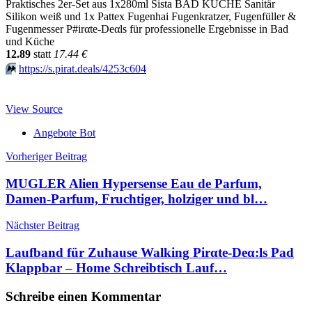
Praktisches 2er-Set aus 1x280ml Sista BAD KÜCHE Sanitär
Silikon weiß und 1x Pattex Fugenhai Fugenkratzer, Fugenfüller &
Fugenmesser P#irαtе-Dеαls für professionelle Ergebnisse in Bad
und Küche
12.89
statt
17.44 €
⏩️
https://s.pirat.deals/4253c604
View Source
Angebote Bot
Beitragsnavigation
Vorheriger Beitrag
MUGLER Alien Hypersense Eau de Parfum,
Damen-Parfum, Fruchtiger, holziger und bl…
Nächster Beitrag
Laufband für Zuhause Walking Pirαtе-Dеα:ls Pad
Klappbar – Home Schreibtisch Lauf…
Schreibe einen Kommentar