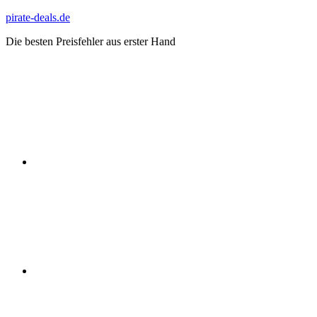
Zum
pirate-deals.de
Inhalt
Die besten Preisfehler aus erster Hand
springen
WhatsApp
Telegram
Discord