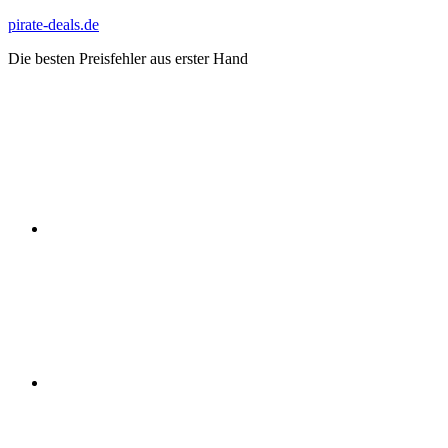
Zum
pirate-deals.de
Inhalt
Die besten Preisfehler aus erster Hand
springen
WhatsApp
Telegram
Discord