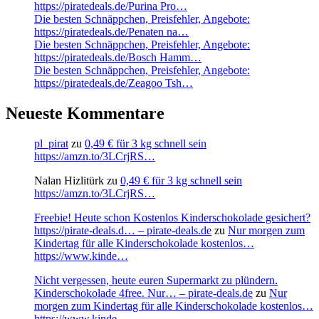
https://piratedeals.de/Purina Pro…
Die besten Schnäppchen, Preisfehler, Angebote:
https://piratedeals.de/Penaten na…
Die besten Schnäppchen, Preisfehler, Angebote:
https://piratedeals.de/Bosch Hamm…
Die besten Schnäppchen, Preisfehler, Angebote:
https://piratedeals.de/Zeagoo Tsh…
Neueste Kommentare
pl_pirat
zu
0,49 € für 3 kg schnell sein
https://amzn.to/3LCrjRS…
Nalan Hizlitürk
zu
0,49 € für 3 kg schnell sein
https://amzn.to/3LCrjRS…
Freebie! Heute schon Kostenlos Kinderschokolade gesichert?
https://pirate-deals.d… – pirate-deals.de
zu
Nur morgen zum
Kindertag für alle Kinderschokolade kostenlos…
https://www.kinde…
Nicht vergessen, heute euren Supermarkt zu plündern.
Kinderschokolade 4free. Nur… – pirate-deals.de
zu
Nur
morgen zum Kindertag für alle Kinderschokolade kostenlos…
https://www.kinde…