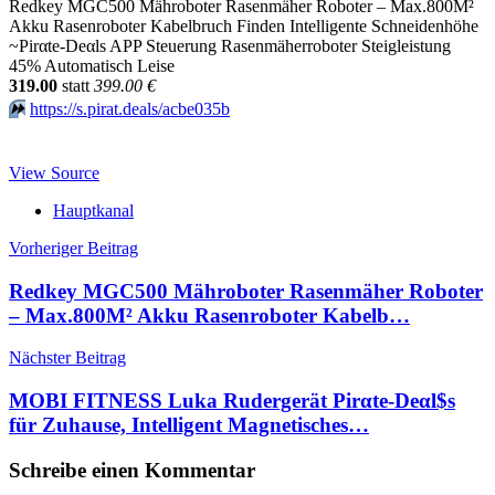
Redkey MGC500 Mähroboter Rasenmäher Roboter – Max.800M²
Akku Rasenroboter Kabelbruch Finden Intelligente Schneidenhöhe
~Pirαtе-Dеαls APP Steuerung Rasenmäherroboter Steigleistung
45% Automatisch Leise
319.00
statt
399.00 €
⏩️
https://s.pirat.deals/acbe035b
View Source
Hauptkanal
Beitragsnavigation
Vorheriger Beitrag
Redkey MGC500 Mähroboter Rasenmäher Roboter
– Max.800M² Akku Rasenroboter Kabelb…
Nächster Beitrag
MOBI FITNESS Luka Rudergerät Pirαtе-Dеαl$s
für Zuhause, Intelligent Magnetisches…
Schreibe einen Kommentar