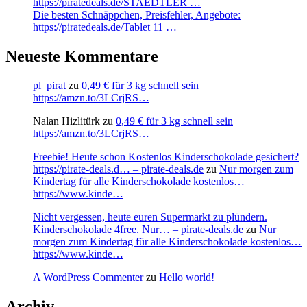
https://piratedeals.de/STAEDTLER …
Die besten Schnäppchen, Preisfehler, Angebote:
https://piratedeals.de/Tablet 11 …
Neueste Kommentare
pl_pirat
zu
0,49 € für 3 kg schnell sein
https://amzn.to/3LCrjRS…
Nalan Hizlitürk
zu
0,49 € für 3 kg schnell sein
https://amzn.to/3LCrjRS…
Freebie! Heute schon Kostenlos Kinderschokolade gesichert?
https://pirate-deals.d… – pirate-deals.de
zu
Nur morgen zum
Kindertag für alle Kinderschokolade kostenlos…
https://www.kinde…
Nicht vergessen, heute euren Supermarkt zu plündern.
Kinderschokolade 4free. Nur… – pirate-deals.de
zu
Nur
morgen zum Kindertag für alle Kinderschokolade kostenlos…
https://www.kinde…
A WordPress Commenter
zu
Hello world!
Archiv