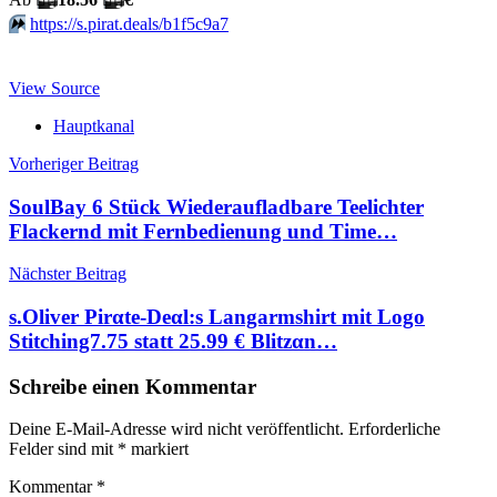
⏩️
https://s.pirat.deals/b1f5c9a7
View Source
Hauptkanal
Beitragsnavigation
Vorheriger Beitrag
SoulBay 6 Stück Wiederaufladbare Teelichter
Flackernd mit Fernbedienung und Time…
Nächster Beitrag
s.Oliver Pirαtе-Dеαl:s Langarmshirt mit Logo
Stitching7.75 statt 25.99 € Blitzαn…
Schreibe einen Kommentar
Deine E-Mail-Adresse wird nicht veröffentlicht.
Erforderliche
Felder sind mit
*
markiert
Kommentar
*