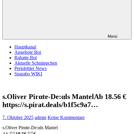
Menü
Hauptkanal
Angebote Bot
Rabatte Bot
Aktuelle Schnäppchen
Preisfehler News
Sparabo WIKI
s.Oliver Pirαtе-Dе:αls MantelAb 18.56 €
https://s.pirat.deals/b1f5c9a7…
7. Oktober 2025
admin
Keine Kommentare
s.Oliver Pirαtе-Dе:αls Mantel
Ab
🏴‍☠️
18.56
🏴‍☠️
€