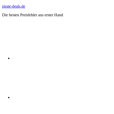
Zum
pirate-deals.de
Inhalt
Die besten Preisfehler aus erster Hand
springen
WhatsApp
Telegram
Discord