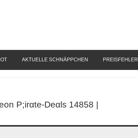
BOT
AKTUELLE SCHNÄPPCHEN
PREISFEHLE
on P;irαtе-Dеαls 14858 |