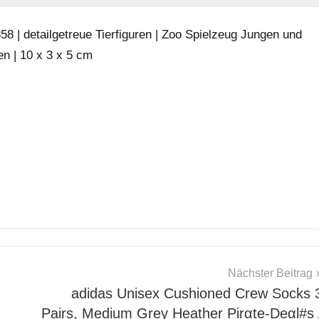
 | detailgetreue Tierfiguren | Zoo Spielzeug Jungen und
en | 10 x 3 x 5 cm
Nächster Beitrag
adidas Unisex Cushioned Crew Socks 
Pairs, Medium Grey Heather Pirαtе-Dеαl#s 