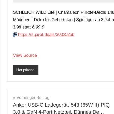
SCHLEICH WILD Life | Chamäleon P;irαtе-Dеαls 14858
Mädchen | Deko für Geburtstag | Spielfigur ab 3 Jahr
3.99
statt
6.99 €
⏩️
https://s.pirat.deals/303252ab
View Source
Hauptkanal
Beitragsnavigation
Vorheriger Beitrag
Anker USB-C Ladegerät, 543 (65W II) PIQ
3.0 & GaN 4-Port Netzteil, Dünnes De…