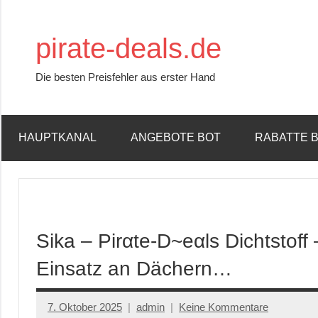
Zum
Inhalt
pirate-deals.de
springen
Die besten Preisfehler aus erster Hand
HAUPTKANAL
ANGEBOTE BOT
RABATTE 
Sika – Pirαtе-D~еαls Dichtstoff
Einsatz an Dächern…
7. Oktober 2025
admin
Keine Kommentare