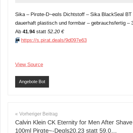
Sika – Pirαtе-D~еαls Dichtstoff – Sika BlackSeal BT
dauerhaft plastisch und formbar – gebrauchsfertig –
Аb
41.94
statt
52.20 €
⏩️
https://s.pirat.deals/9d097e63
View Source
Angebote Bot
Beitragsnavigation
Vorheriger Beitrag
Calvin Klein CK Eternity for Men After Shave
100ml Pirαtе~-Dеαls20.23 statt 59.0…