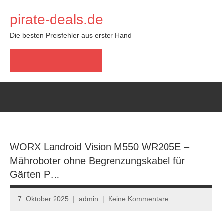
Zum
pirate-deals.de
Inhalt
springen
Die besten Preisfehler aus erster Hand
WhatsApp
Telegram
Discord
Facebook
WORX Landroid Vision M550 WR205E –
Mähroboter ohne Begrenzungskabel für
Gärten P…
7. Oktober 2025
admin
Keine Kommentare