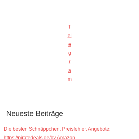
T
el
e
g
r
a
m
Neueste Beiträge
Die besten Schnäppchen, Preisfehler, Angebote:
https://piratedeals.de/by Amazon …