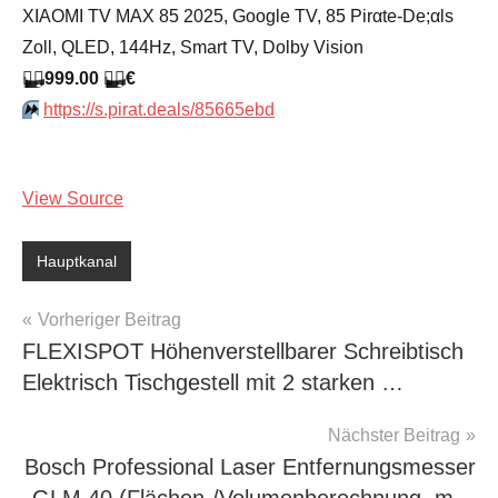
XIAOMI TV MAX 85 2025, Google TV, 85 Pirαtе-Dе;αls
Zoll, QLED, 144Hz, Smart TV, Dolby Vision
🏴‍☠️
999.00
🏴‍☠️
€
⏩️
https://s.pirat.deals/85665ebd
View Source
Hauptkanal
Beitragsnavigation
Vorheriger Beitrag
FLEXISPOT Höhenverstellbarer Schreibtisch
Elektrisch Tischgestell mit 2 starken …
Nächster Beitrag
Bosch Professional Laser Entfernungsmesser