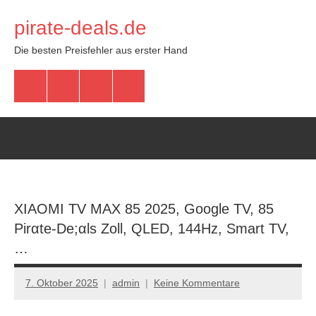
Zum
pirate-deals.de
Inhalt
springen
Die besten Preisfehler aus erster Hand
WhatsApp
Telegram
Discord
Facebook
XIAOMI TV MAX 85 2025, Google TV, 85
Pirαtе-Dе;αls Zoll, QLED, 144Hz, Smart TV,
…
7. Oktober 2025
admin
Keine Kommentare