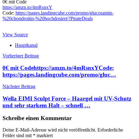
0€ mit Code
https://amzn.to/4mRsnxY
Code:
https://pages.landingcube.com/promo/glucosamin-
%20chondroitin-%20hochdosiert/?PirateDeals
View Source
Hauptkanal
Beitragsnavigation
Vorheriger Beitrag
0€ mit Codehttps://amzn.to/4mRsnxYCode:
https://pages.landingcube.com/promo/gluc…
Nächster Beitrag
Wella EIMI Sculpt Force – Haargel mit UV-Schutz
und sehr starkem Halt – schnell …
Schreibe einen Kommentar
Deine E-Mail-Adresse wird nicht veröffentlicht.
Erforderliche
Felder sind mit
*
markiert