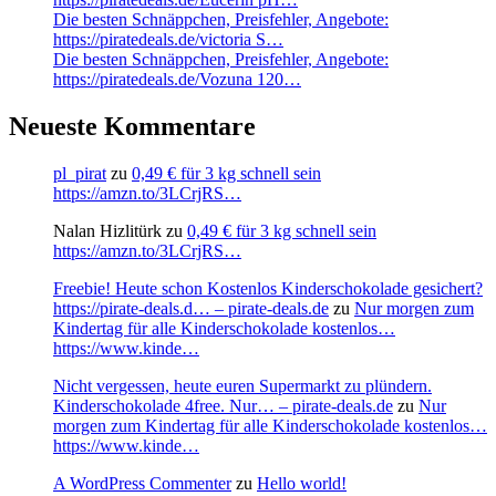
Die besten Schnäppchen, Preisfehler, Angebote:
https://piratedeals.de/victoria S…
Die besten Schnäppchen, Preisfehler, Angebote:
https://piratedeals.de/Vozuna 120…
Neueste Kommentare
pl_pirat
zu
0,49 € für 3 kg schnell sein
https://amzn.to/3LCrjRS…
Nalan Hizlitürk
zu
0,49 € für 3 kg schnell sein
https://amzn.to/3LCrjRS…
Freebie! Heute schon Kostenlos Kinderschokolade gesichert?
https://pirate-deals.d… – pirate-deals.de
zu
Nur morgen zum
Kindertag für alle Kinderschokolade kostenlos…
https://www.kinde…
Nicht vergessen, heute euren Supermarkt zu plündern.
Kinderschokolade 4free. Nur… – pirate-deals.de
zu
Nur
morgen zum Kindertag für alle Kinderschokolade kostenlos…
https://www.kinde…
A WordPress Commenter
zu
Hello world!