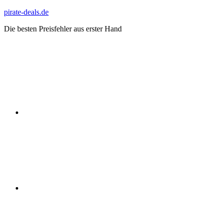
Zum
pirate-deals.de
Inhalt
Die besten Preisfehler aus erster Hand
springen
WhatsApp
Telegram
Discord