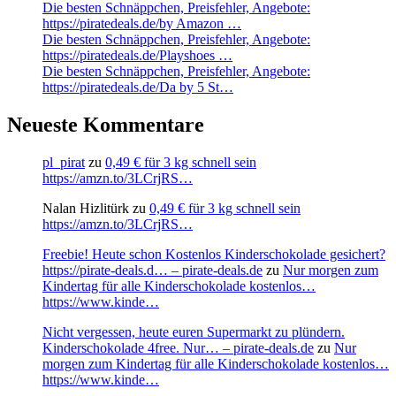
Die besten Schnäppchen, Preisfehler, Angebote:
https://piratedeals.de/by Amazon …
Die besten Schnäppchen, Preisfehler, Angebote:
https://piratedeals.de/Playshoes …
Die besten Schnäppchen, Preisfehler, Angebote:
https://piratedeals.de/Da by 5 St…
Neueste Kommentare
pl_pirat
zu
0,49 € für 3 kg schnell sein
https://amzn.to/3LCrjRS…
Nalan Hizlitürk
zu
0,49 € für 3 kg schnell sein
https://amzn.to/3LCrjRS…
Freebie! Heute schon Kostenlos Kinderschokolade gesichert?
https://pirate-deals.d… – pirate-deals.de
zu
Nur morgen zum
Kindertag für alle Kinderschokolade kostenlos…
https://www.kinde…
Nicht vergessen, heute euren Supermarkt zu plündern.
Kinderschokolade 4free. Nur… – pirate-deals.de
zu
Nur
morgen zum Kindertag für alle Kinderschokolade kostenlos…
https://www.kinde…