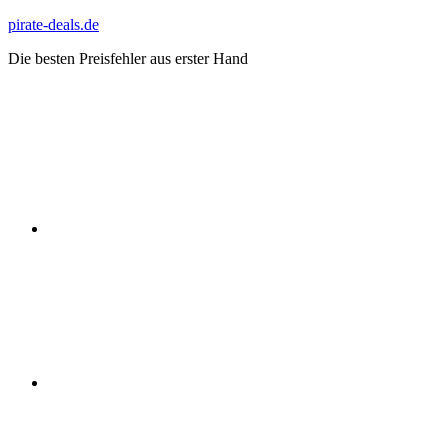
Zum
pirate-deals.de
Inhalt
Die besten Preisfehler aus erster Hand
springen
WhatsApp
Telegram
Discord