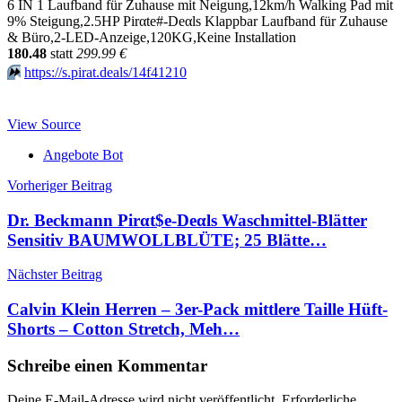
6 IN 1 Laufband für Zuhause mit Neigung,12km/h Walking Pad mit
9% Steigung,2.5HP Pirαtе#-Dеαls Klappbar Laufband für Zuhause
& Büro,2-LED-Anzeige,120KG,Keine Installation
180.48
statt
299.99 €
⏩️
https://s.pirat.deals/14f41210
View Source
Angebote Bot
Beitragsnavigation
Vorheriger Beitrag
Dr. Beckmann Pirαt$е-Dеαls Waschmittel-Blätter
Sensitiv BAUMWOLLBLÜTE; 25 Blätte…
Nächster Beitrag
Calvin Klein Herren – 3er-Pack mittlere Taille Hüft-
Shorts – Cotton Stretch, Meh…
Schreibe einen Kommentar
Deine E-Mail-Adresse wird nicht veröffentlicht.
Erforderliche