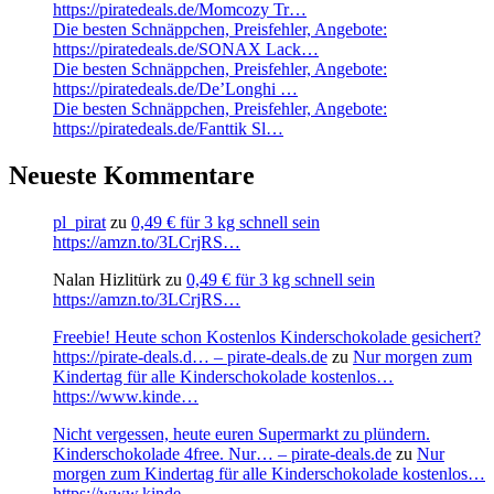
https://piratedeals.de/Momcozy Tr…
Die besten Schnäppchen, Preisfehler, Angebote:
https://piratedeals.de/SONAX Lack…
Die besten Schnäppchen, Preisfehler, Angebote:
https://piratedeals.de/De’Longhi …
Die besten Schnäppchen, Preisfehler, Angebote:
https://piratedeals.de/Fanttik Sl…
Neueste Kommentare
pl_pirat
zu
0,49 € für 3 kg schnell sein
https://amzn.to/3LCrjRS…
Nalan Hizlitürk
zu
0,49 € für 3 kg schnell sein
https://amzn.to/3LCrjRS…
Freebie! Heute schon Kostenlos Kinderschokolade gesichert?
https://pirate-deals.d… – pirate-deals.de
zu
Nur morgen zum
Kindertag für alle Kinderschokolade kostenlos…
https://www.kinde…
Nicht vergessen, heute euren Supermarkt zu plündern.
Kinderschokolade 4free. Nur… – pirate-deals.de
zu
Nur
morgen zum Kindertag für alle Kinderschokolade kostenlos…
https://www.kinde…