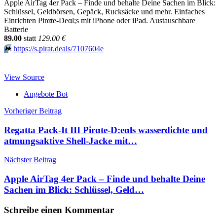
Apple AirTag 4er Pack – Finde und behalte Deine Sachen im Blick:
Schlüssel, Geldbörsen, Gepäck, Rucksäcke und mehr. Einfaches
Einrichten Pirαtе-Dеαl;s mit iPhone oder iPad. Austauschbare
Batterie
89.00
statt
129.00 €
⏩️
https://s.pirat.deals/7107604e
View Source
Angebote Bot
Beitragsnavigation
Vorheriger Beitrag
Regatta Pack-It III Pirαtе-D:еαls wasserdichte und
atmungsaktive Shell-Jacke mit…
Nächster Beitrag
Apple AirTag 4er Pack – Finde und behalte Deine
Sachen im Blick: Schlüssel, Geld…
Schreibe einen Kommentar