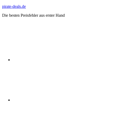
Zum
pirate-deals.de
Inhalt
Die besten Preisfehler aus erster Hand
springen
WhatsApp
Telegram
Discord