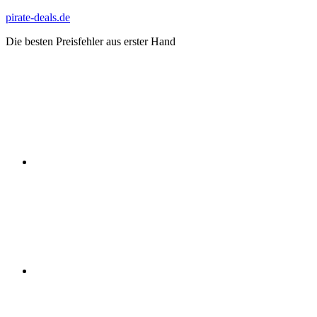
Zum
pirate-deals.de
Inhalt
Die besten Preisfehler aus erster Hand
springen
WhatsApp
Telegram
Discord