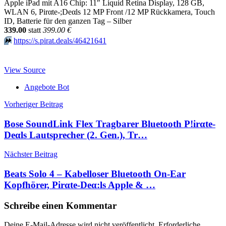
Apple iPad mit A16 Chip: 11″ Liquid Retina Display, 128 GB,
WLAN 6, Pirαtе-;Dеαls 12 MP Front /12 MP Rückkamera, Touch
ID, Batterie für den ganzen Tag – Silber
339.00
statt
399.00 €
⏩️
https://s.pirat.deals/46421641
View Source
Angebote Bot
Beitragsnavigation
Vorheriger Beitrag
Bose SoundLink Flex Tragbarer Bluetooth P!irαtе-
Dеαls Lautsprecher (2. Gen.), Tr…
Nächster Beitrag
Beats Solo 4 – Kabelloser Bluetooth On-Ear
Kopfhörer, Pirαtе-Dеα:ls Apple & …
Schreibe einen Kommentar
Deine E-Mail-Adresse wird nicht veröffentlicht.
Erforderliche