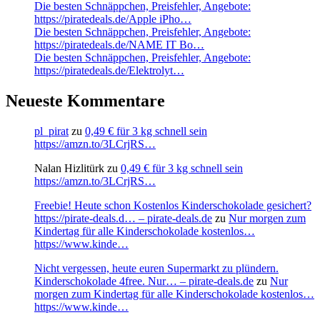
Die besten Schnäppchen, Preisfehler, Angebote:
https://piratedeals.de/Apple iPho…
Die besten Schnäppchen, Preisfehler, Angebote:
https://piratedeals.de/NAME IT Bo…
Die besten Schnäppchen, Preisfehler, Angebote:
https://piratedeals.de/Elektrolyt…
Neueste Kommentare
pl_pirat
zu
0,49 € für 3 kg schnell sein
https://amzn.to/3LCrjRS…
Nalan Hizlitürk
zu
0,49 € für 3 kg schnell sein
https://amzn.to/3LCrjRS…
Freebie! Heute schon Kostenlos Kinderschokolade gesichert?
https://pirate-deals.d… – pirate-deals.de
zu
Nur morgen zum
Kindertag für alle Kinderschokolade kostenlos…
https://www.kinde…
Nicht vergessen, heute euren Supermarkt zu plündern.
Kinderschokolade 4free. Nur… – pirate-deals.de
zu
Nur
morgen zum Kindertag für alle Kinderschokolade kostenlos…
https://www.kinde…