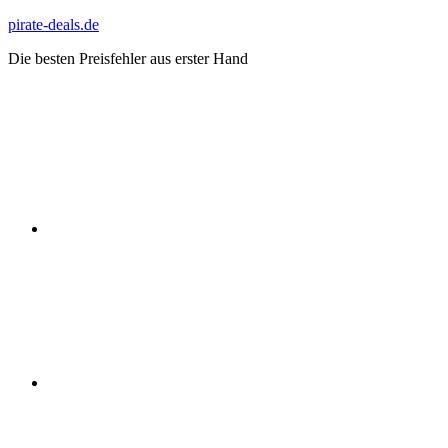
Zum
pirate-deals.de
Inhalt
Die besten Preisfehler aus erster Hand
springen
WhatsApp
Telegram
Discord