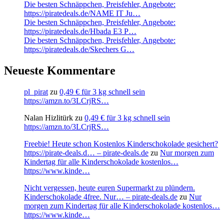
Die besten Schnäppchen, Preisfehler, Angebote:
https://piratedeals.de/NAME IT Ju…
Die besten Schnäppchen, Preisfehler, Angebote:
https://piratedeals.de/Hbada E3 P…
Die besten Schnäppchen, Preisfehler, Angebote:
https://piratedeals.de/Skechers G…
Neueste Kommentare
pl_pirat
zu
0,49 € für 3 kg schnell sein
https://amzn.to/3LCrjRS…
Nalan Hizlitürk
zu
0,49 € für 3 kg schnell sein
https://amzn.to/3LCrjRS…
Freebie! Heute schon Kostenlos Kinderschokolade gesichert?
https://pirate-deals.d… – pirate-deals.de
zu
Nur morgen zum
Kindertag für alle Kinderschokolade kostenlos…
https://www.kinde…
Nicht vergessen, heute euren Supermarkt zu plündern.
Kinderschokolade 4free. Nur… – pirate-deals.de
zu
Nur
morgen zum Kindertag für alle Kinderschokolade kostenlos…
https://www.kinde…