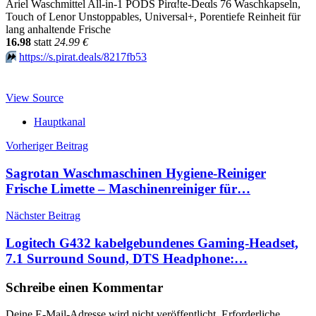
Ariel Waschmittel All-in-1 PODS Pirα!tе-Dеαls 76 Waschkapseln,
Touch of Lenor Unstoppables, Universal+, Porentiefe Reinheit für
lang anhaltende Frische
16.98
statt
24.99 €
⏩️
https://s.pirat.deals/8217fb53
View Source
Hauptkanal
Beitragsnavigation
Vorheriger Beitrag
Sagrotan Waschmaschinen Hygiene-Reiniger
Frische Limette – Maschinenreiniger für…
Nächster Beitrag
Logitech G432 kabelgebundenes Gaming-Headset,
7.1 Surround Sound, DTS Headphone:…
Schreibe einen Kommentar
Deine E-Mail-Adresse wird nicht veröffentlicht.
Erforderliche