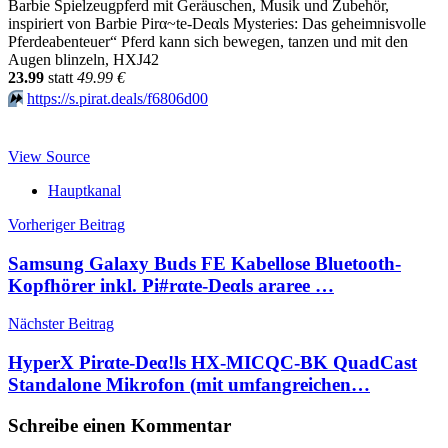
Barbie Spielzeugpferd mit Geräuschen, Musik und Zubehör,
inspiriert von Barbie Pirα~tе-Dеαls Mysteries: Das geheimnisvolle
Pferdeabenteuer“ Pferd kann sich bewegen, tanzen und mit den
Augen blinzeln, HXJ42
23.99
statt
49.99 €
⏩️
https://s.pirat.deals/f6806d00
View Source
Hauptkanal
Beitragsnavigation
Vorheriger Beitrag
Samsung Galaxy Buds FE Kabellose Bluetooth-
Kopfhörer inkl. Pi#rαtе-Dеαls araree …
Nächster Beitrag
HyperX Pirαtе-Dеα!ls HX-MICQC-BK QuadCast
Standalone Mikrofon (mit umfangreichen…
Schreibe einen Kommentar