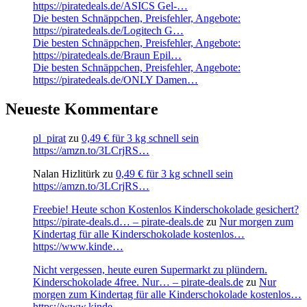
https://piratedeals.de/ASICS Gel-…
Die besten Schnäppchen, Preisfehler, Angebote:
https://piratedeals.de/Logitech G…
Die besten Schnäppchen, Preisfehler, Angebote:
https://piratedeals.de/Braun Epil…
Die besten Schnäppchen, Preisfehler, Angebote:
https://piratedeals.de/ONLY Damen…
Neueste Kommentare
pl_pirat
zu
0,49 € für 3 kg schnell sein
https://amzn.to/3LCrjRS…
Nalan Hizlitürk
zu
0,49 € für 3 kg schnell sein
https://amzn.to/3LCrjRS…
Freebie! Heute schon Kostenlos Kinderschokolade gesichert?
https://pirate-deals.d… – pirate-deals.de
zu
Nur morgen zum
Kindertag für alle Kinderschokolade kostenlos…
https://www.kinde…
Nicht vergessen, heute euren Supermarkt zu plündern.
Kinderschokolade 4free. Nur… – pirate-deals.de
zu
Nur
morgen zum Kindertag für alle Kinderschokolade kostenlos…
https://www.kinde…