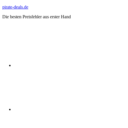
Zum
pirate-deals.de
Inhalt
Die besten Preisfehler aus erster Hand
springen
WhatsApp
Telegram
Discord