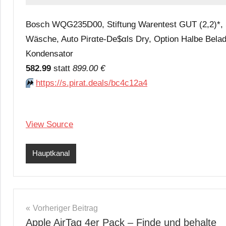
Bosch WQG235D00, Stiftung Warentest GUT (2,2)*, 
Wäsche, Auto Pirαtе-Dе$αls Dry, Option Halbe Belad
Kondensator
582.99
statt
899.00 €
⏩️
https://s.pirat.deals/bc4c12a4
View Source
Hauptkanal
Beitragsnavigation
Vorheriger Beitrag
Apple AirTag 4er Pack – Finde und behalte