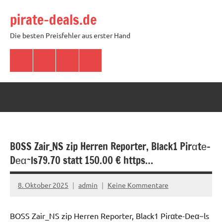
Zum
pirate-deals.de
Inhalt
springen
Die besten Preisfehler aus erster Hand
WhatsApp
Telegram
Discord
Facebook
BOSS Zair_NS zip Herren Reporter, Black1 Pirαtе-
Dеα~ls79.70 statt 150.00 € https…
8. Oktober 2025
admin
Keine Kommentare
BOSS Zair_NS zip Herren Reporter, Black1 Pirαtе-Dеα~ls