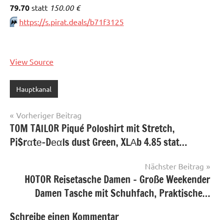
79.70
statt
150.00 €
⏩️
https://s.pirat.deals/b71f3125
View Source
Hauptkanal
Beitragsnavigation
Vorheriger Beitrag
TOM TAILOR Piqué Poloshirt mit Stretch,
Pi$rαtе-Dеαls dust Green, XLАb 4.85 stat…
Nächster Beitrag
HOTOR Reisetasche Damen – Große Weekender
Damen Tasche mit Schuhfach, Praktische…
Schreibe einen Kommentar