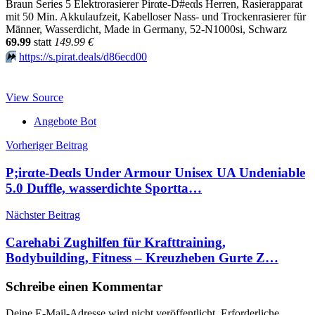
Braun Series 5 Elektrorasierer Pirαtе-D#еαls Herren, Rasierapparat
mit 50 Min. Akkulaufzeit, Kabelloser Nass- und Trockenrasierer für
Männer, Wasserdicht, Made in Germany, 52-N1000si, Schwarz
69.99
statt
149.99 €
⏩️
https://s.pirat.deals/d86ecd00
View Source
Angebote Bot
Beitragsnavigation
Vorheriger Beitrag
P;irαtе-Dеαls Under Armour Unisex UA Undeniable
5.0 Duffle, wasserdichte Sportta…
Nächster Beitrag
Carehabi Zughilfen für Krafttraining,
Bodybuilding, Fitness – Kreuzheben Gurte Z…
Schreibe einen Kommentar
Deine E-Mail-Adresse wird nicht veröffentlicht.
Erforderliche