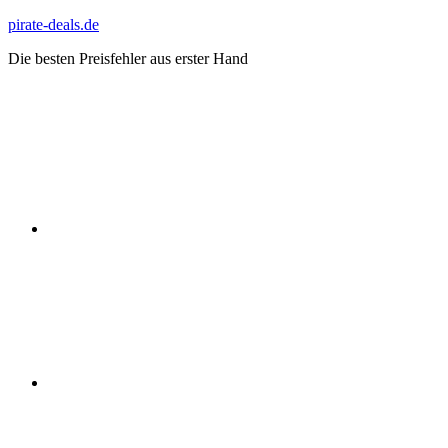
Zum
pirate-deals.de
Inhalt
Die besten Preisfehler aus erster Hand
springen
WhatsApp
Telegram
Discord