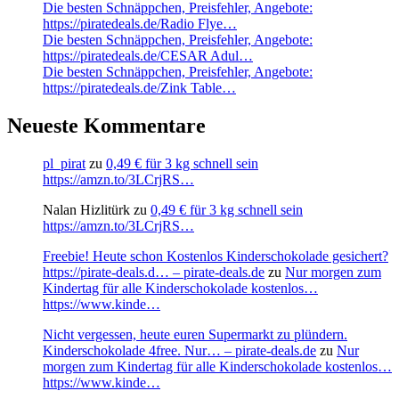
Die besten Schnäppchen, Preisfehler, Angebote:
https://piratedeals.de/Radio Flye…
Die besten Schnäppchen, Preisfehler, Angebote:
https://piratedeals.de/CESAR Adul…
Die besten Schnäppchen, Preisfehler, Angebote:
https://piratedeals.de/Zink Table…
Neueste Kommentare
pl_pirat
zu
0,49 € für 3 kg schnell sein
https://amzn.to/3LCrjRS…
Nalan Hizlitürk
zu
0,49 € für 3 kg schnell sein
https://amzn.to/3LCrjRS…
Freebie! Heute schon Kostenlos Kinderschokolade gesichert?
https://pirate-deals.d… – pirate-deals.de
zu
Nur morgen zum
Kindertag für alle Kinderschokolade kostenlos…
https://www.kinde…
Nicht vergessen, heute euren Supermarkt zu plündern.
Kinderschokolade 4free. Nur… – pirate-deals.de
zu
Nur
morgen zum Kindertag für alle Kinderschokolade kostenlos…
https://www.kinde…