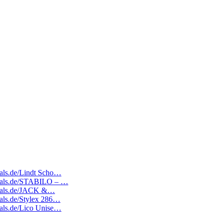
deals.de/Lindt Scho…
edeals.de/STABILO – …
edeals.de/JACK &…
deals.de/Stylex 286…
deals.de/Lico Unise…