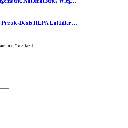
bstgemacht, Automatisches Wieg…
Pi:rαtе-Dеαls HEPA Luftfilter,…
sind mit
*
markiert