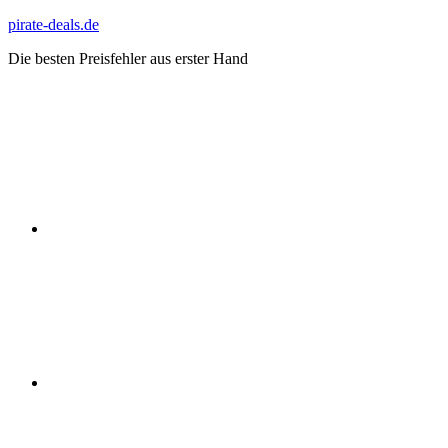
Zum
pirate-deals.de
Inhalt
Die besten Preisfehler aus erster Hand
springen
WhatsApp
Telegram
Discord