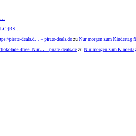
RS…
to/3LCrjRS…
s://pirate-deals.d… – pirate-deals.de
zu
Nur morgen zum Kindertag f
chokolade 4free. Nur… – pirate-deals.de
zu
Nur morgen zum Kindertag