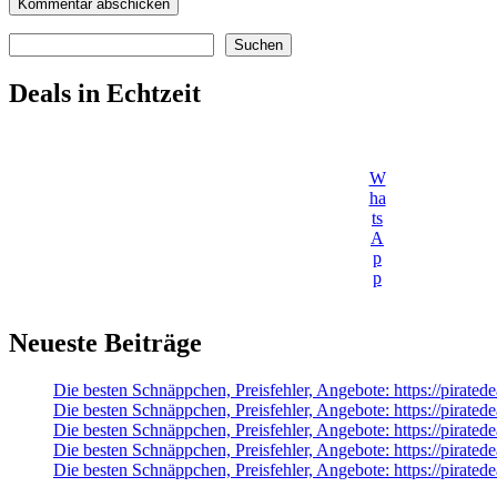
Suchen
Suchen
Deals in Echtzeit
W
ha
ts
A
p
p
Neueste Beiträge
Die besten Schnäppchen, Preisfehler, Angebote: https://pirate
Die besten Schnäppchen, Preisfehler, Angebote: https://pirat
Die besten Schnäppchen, Preisfehler, Angebote: https://pirat
Die besten Schnäppchen, Preisfehler, Angebote: https://pirate
Die besten Schnäppchen, Preisfehler, Angebote: https://pirate