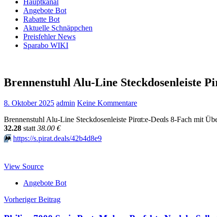
Hauptkanal
Angebote Bot
Rabatte Bot
Aktuelle Schnäppchen
Preisfehler News
Sparabo WIKI
Brennenstuhl Alu-Line Steckdosenleiste 
8. Oktober 2025
admin
Keine Kommentare
Brennenstuhl Alu-Line Steckdosenleiste Pirαt:е-Dеαls 8-Fach mit Üb
32.28
statt
38.00 €
⏩️
https://s.pirat.deals/42b4d8e9
View Source
Angebote Bot
Beitragsnavigation
Vorheriger Beitrag