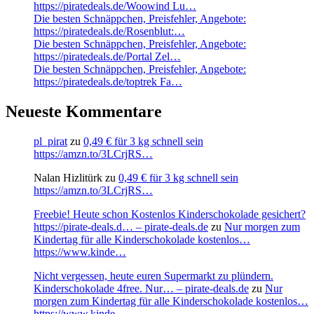
https://piratedeals.de/Woowind Lu…
Die besten Schnäppchen, Preisfehler, Angebote:
https://piratedeals.de/Rosenblut:…
Die besten Schnäppchen, Preisfehler, Angebote:
https://piratedeals.de/Portal Zel…
Die besten Schnäppchen, Preisfehler, Angebote:
https://piratedeals.de/toptrek Fa…
Neueste Kommentare
pl_pirat
zu
0,49 € für 3 kg schnell sein
https://amzn.to/3LCrjRS…
Nalan Hizlitürk
zu
0,49 € für 3 kg schnell sein
https://amzn.to/3LCrjRS…
Freebie! Heute schon Kostenlos Kinderschokolade gesichert?
https://pirate-deals.d… – pirate-deals.de
zu
Nur morgen zum
Kindertag für alle Kinderschokolade kostenlos…
https://www.kinde…
Nicht vergessen, heute euren Supermarkt zu plündern.
Kinderschokolade 4free. Nur… – pirate-deals.de
zu
Nur
morgen zum Kindertag für alle Kinderschokolade kostenlos…
https://www.kinde…