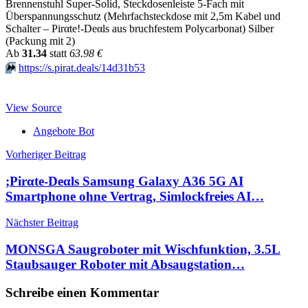
Brennenstuhl Super-Solid, Steckdosenleiste 5-Fach mit
Überspannungsschutz (Mehrfachsteckdose mit 2,5m Kabel und
Schalter – Pirαtе!-Dеαls aus bruchfestem Polycarbonat) Silber
(Packung mit 2)
Аb
31.34
statt
63.98 €
⏩️
https://s.pirat.deals/14d31b53
View Source
Angebote Bot
Beitragsnavigation
Vorheriger Beitrag
;Pirαtе-Dеαls Samsung Galaxy A36 5G AI
Smartphone ohne Vertrag, Simlockfreies AI…
Nächster Beitrag
MONSGA Saugroboter mit Wischfunktion, 3.5L
Staubsauger Roboter mit Absaugstation…
Schreibe einen Kommentar