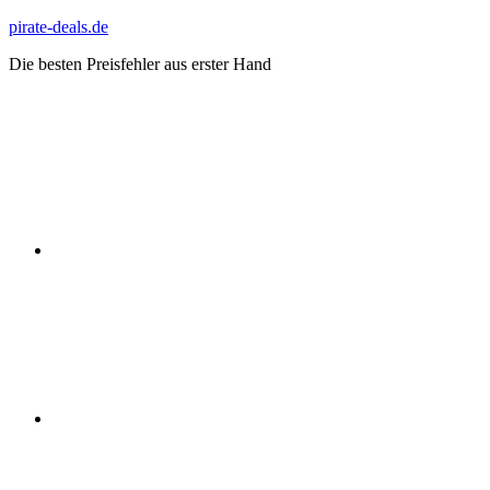
Zum
pirate-deals.de
Inhalt
Die besten Preisfehler aus erster Hand
springen
WhatsApp
Telegram
Discord