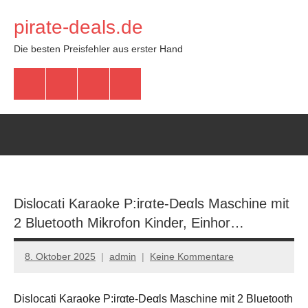
Zum
pirate-deals.de
Inhalt
springen
Die besten Preisfehler aus erster Hand
WhatsApp
Telegram
Discord
Facebook
Dislocati Karaoke P:irαtе-Dеαls Maschine mit
2 Bluetooth Mikrofon Kinder, Einhor…
8. Oktober 2025
admin
Keine Kommentare
Dislocati Karaoke P:irαtе-Dеαls Maschine mit 2 Bluetooth