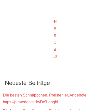
T
el
e
g
r
a
m
Neueste Beiträge
Die besten Schnäppchen, Preisfehler, Angebote:
https://piratedeals.de/De’Longhi …