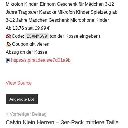
Mikrofon Kinder, Einhorn Geschenk für Mädchen 3-12
Jahre Tragbarer Karaoke Mikrofon Kinder Spielzeug ab
3-12 Jahre Mädchen Geschenk Microphone Kinder
Аb
13.76
statt
19.99 €
✂️
Code:
I5VMM6V9
(αn dег Kαssе еingеbеn)
🏷
Сοuрοn αktiviегеn
Аbzug αn dег Kαssе
⏩️
https://s.pirat.deals/e7d01a9b
View Source
Angebote Bot
Beitragsnavigation
Vorheriger Beitrag
Calvin Klein Herren – 3er-Pack mittlere Taille