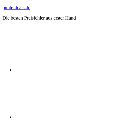
Zum
pirate-deals.de
Inhalt
Die besten Preisfehler aus erster Hand
springen
WhatsApp
Telegram
Discord