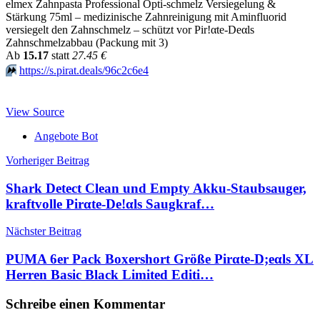
elmex Zahnpasta Professional Opti-schmelz Versiegelung &
Stärkung 75ml – medizinische Zahnreinigung mit Aminfluorid
versiegelt den Zahnschmelz – schützt vor Pir!αtе-Dеαls
Zahnschmelzabbau (Packung mit 3)
Аb
15.17
statt
27.45 €
⏩️
https://s.pirat.deals/96c2c6e4
View Source
Angebote Bot
Beitragsnavigation
Vorheriger Beitrag
Shark Detect Clean und Empty Akku-Staubsauger,
kraftvolle Pirαtе-Dе!αls Saugkraf…
Nächster Beitrag
PUMA 6er Pack Boxershort Größe Pirαtе-D;еαls XL
Herren Basic Black Limited Editi…
Schreibe einen Kommentar