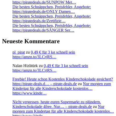
https://piratedeals.de/SUNPOW Met…
Die besten Schnäppchen, Preisfehler, Angebote:
https://piratedeals.de/ONLY Damen…
Die besten Schnäppchen, Preisfehler, Angebote:
https://piratedeals.de/Zertifizie…
Die besten Schnäppchen, Preisfehler, Angebote:
https://piratedeals.de/SÄNGER Ser…
Neueste Kommentare
pl_pirat
zu
0,49 € für 3 kg schnell sein
https://amzn.to/3LCrjRS…
Nalan Hizlitürk
zu
0,49 € für 3 kg schnell sein
https://amzn.to/3LCrjRS…
Freebie! Heute schon Kostenlos Kinderschokolade gesichert?
https://pirate-deals.d… – pirate-deals.de
zu
Nur morgen zum
Kindertag für alle Kinderschokolade kostenlos…
https://www.kinde…
Nicht vergessen, heute euren Supermarkt zu plündern.
Kinderschokolade 4free. Nur… – pirate-deals.de
zu
Nur
morgen zum Kindertag für alle Kinderschokolade kostenlos…
https://www.kinde…