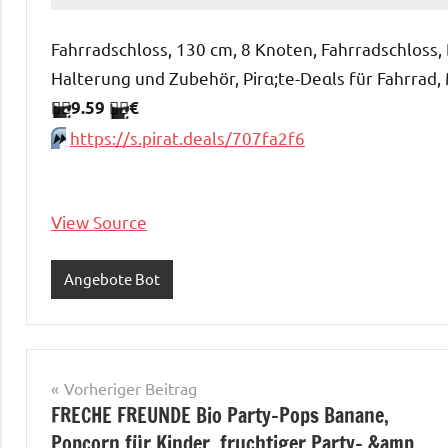
Fahrradschloss, 130 cm, 8 Knoten, Fahrradschloss, 
Halterung und Zubehör, Pirα;tе-Dеαls für Fahrrad,
🏴‍☠️
9.59
🏴‍☠️
€
https://s.pirat.deals/707fa2f6
⏩️
View Source
Angebote Bot
Beitragsnavigation
Vorheriger Beitrag
FRECHE FREUNDE Bio Party-Pops Banane,
Popcorn für Kinder, fruchtiger Party- &amp…