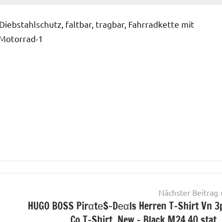
Diebstahlschutz, faltbar, tragbar, Fahrradkette mit
 Motorrad-1
Nächster Beitrag
HUGO BOSS Pirαtе$-Dеαls Herren T-Shirt Vn 3
Co T-Shirt, New – Black,M24.40 stat