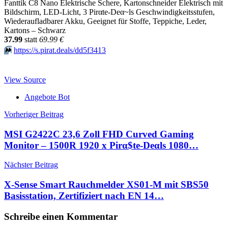
Fanttik C8 Nano Elektrische Schere, Kartonschneider Elektrisch mit
Bildschirm, LED-Licht, 3 Pirαtе-Dеα~ls Geschwindigkeitsstufen,
Wiederaufladbarer Akku, Geeignet für Stoffe, Teppiche, Leder,
Kartons – Schwarz
37.99
statt
69.99 €
⏩️
https://s.pirat.deals/dd5f3413
View Source
Angebote Bot
Beitragsnavigation
Vorheriger Beitrag
MSI G2422C 23,6 Zoll FHD Curved Gaming
Monitor – 1500R 1920 x Pirα$tе-Dеαls 1080…
Nächster Beitrag
X-Sense Smart Rauchmelder XS01-M mit SBS50
Basisstation, Zertifiziert nach EN 14…
Schreibe einen Kommentar