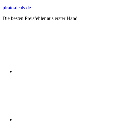
Zum
pirate-deals.de
Inhalt
Die besten Preisfehler aus erster Hand
springen
WhatsApp
Telegram
Discord