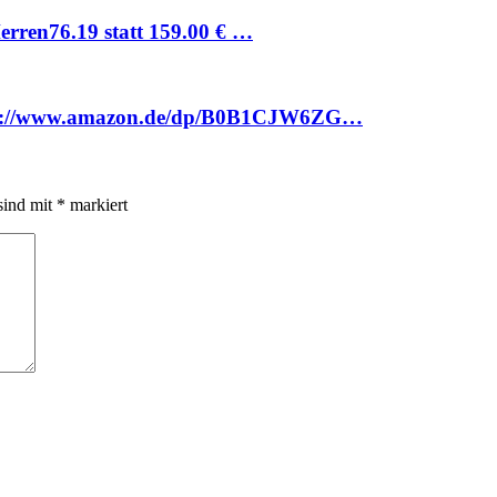
Herren76.19 statt 159.00 € …
ttps://www.amazon.de/dp/B0B1CJW6ZG…
sind mit
*
markiert