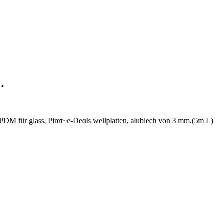
…
EPDM für glass, Pirαt~е-Dеαls wellplatten, alublech von 3 mm.(5m L)