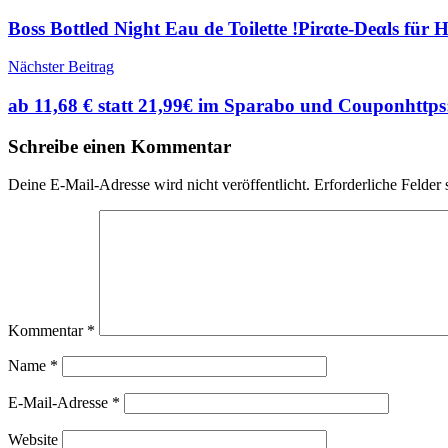
Boss Bottled Night Eau de Toilette !Pirαtе-Dеαls für 
Nächster Beitrag
ab 11,68 € statt 21,99€ im Sparabo und Couponh
Schreibe einen Kommentar
Deine E-Mail-Adresse wird nicht veröffentlicht.
Erforderliche Felder 
Kommentar
*
Name
*
E-Mail-Adresse
*
Website