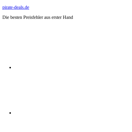
Zum
pirate-deals.de
Inhalt
Die besten Preisfehler aus erster Hand
springen
WhatsApp
Telegram
Discord