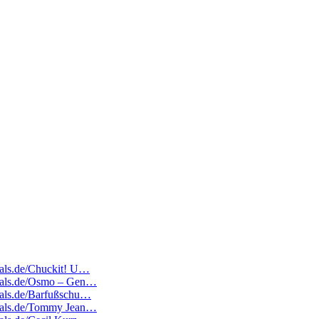
deals.de/Chuckit! U…
edeals.de/Osmo – Gen…
deals.de/Barfußschu…
edeals.de/Tommy Jean…