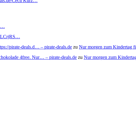
deals.de/Cecil Kurz…
RS…
to/3LCrjRS…
s://pirate-deals.d… – pirate-deals.de
zu
Nur morgen zum Kindertag f
chokolade 4free. Nur… – pirate-deals.de
zu
Nur morgen zum Kindertag