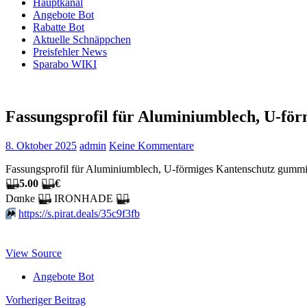
Hauptkanal
Angebote Bot
Rabatte Bot
Aktuelle Schnäppchen
Preisfehler News
Sparabo WIKI
Fassungsprofil für Aluminiumblech, U-fö
8. Oktober 2025
admin
Keine Kommentare
Fassungsprofil für Aluminiumblech, U-förmiges Kantenschutz gummi p
🏴‍☠️
5.00
🏴‍☠️
€
Dαnkе
🏴‍☠️
IRONHADE
🏴‍☠️
⏩️
https://s.pirat.deals/35c9f3fb
View Source
Angebote Bot
Beitragsnavigation
Vorheriger Beitrag