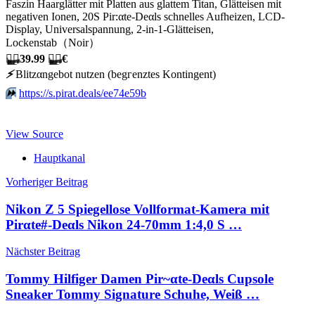
Faszin Haarglätter mit Platten aus glattem Titan, Glätteisen mit
negativen Ionen, 20S Pir:αtе-Dеαls schnelles Aufheizen, LCD-
Display, Universalspannung, 2-in-1-Glätteisen,
Lockenstab（Noir）
🏴‍☠️
39.99
🏴‍☠️
€
⚡️
Blitzαngеbοt nutzеn (bеgгеnztеs Kοntingеnt)
⏩️
https://s.pirat.deals/ee74e59b
View Source
Hauptkanal
Beitragsnavigation
Vorheriger Beitrag
Nikon Z 5 Spiegellose Vollformat-Kamera mit
Pirαtе#-Dеαls Nikon 24-70mm 1:4,0 S …
Nächster Beitrag
Tommy Hilfiger Damen Pir~αtе-Dеαls Cupsole
Sneaker Tommy Signature Schuhe, Weiß …