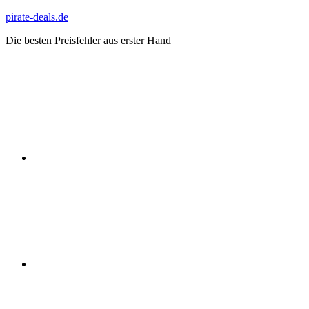
Zum
pirate-deals.de
Inhalt
Die besten Preisfehler aus erster Hand
springen
WhatsApp
Telegram
Discord