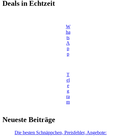
Deals in Echtzeit
W
ha
ts
A
p
p
T
el
e
g
ra
m
Neueste Beiträge
Die besten Schnäppchen, Preisfehler, Angebote: