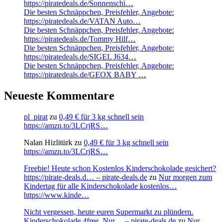
https://piratedeals.de/Sonnenschi…
Die besten Schnäppchen, Preisfehler, Angebote:
https://piratedeals.de/VATAN Auto…
Die besten Schnäppchen, Preisfehler, Angebote:
https://piratedeals.de/Tommy Hilf…
Die besten Schnäppchen, Preisfehler, Angebote:
https://piratedeals.de/SIGEL J634…
Die besten Schnäppchen, Preisfehler, Angebote:
https://piratedeals.de/GEOX BABY …
Neueste Kommentare
pl_pirat
zu
0,49 € für 3 kg schnell sein
https://amzn.to/3LCrjRS…
Nalan Hizlitürk
zu
0,49 € für 3 kg schnell sein
https://amzn.to/3LCrjRS…
Freebie! Heute schon Kostenlos Kinderschokolade gesichert?
https://pirate-deals.d… – pirate-deals.de
zu
Nur morgen zum
Kindertag für alle Kinderschokolade kostenlos…
https://www.kinde…
Nicht vergessen, heute euren Supermarkt zu plündern.
Kinderschokolade 4free. Nur… – pirate-deals.de
zu
Nur