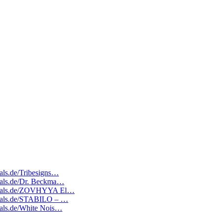
eals.de/Tribesigns…
deals.de/Dr. Beckma…
atedeals.de/ZOVHYYA El…
edeals.de/STABILO – …
deals.de/White Nois…