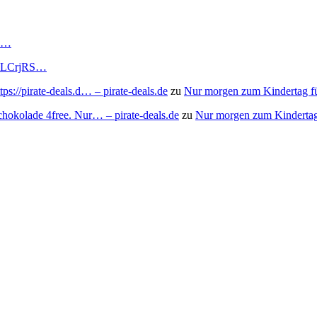
RS…
to/3LCrjRS…
s://pirate-deals.d… – pirate-deals.de
zu
Nur morgen zum Kindertag f
chokolade 4free. Nur… – pirate-deals.de
zu
Nur morgen zum Kindertag