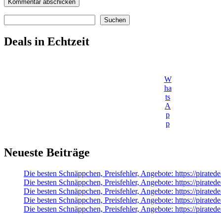
Suchen
Suchen
Deals in Echtzeit
W
ha
ts
A
p
p
Neueste Beiträge
Die besten Schnäppchen, Preisfehler, Angebote: https://pirated
Die besten Schnäppchen, Preisfehler, Angebote: https://pirate
Die besten Schnäppchen, Preisfehler, Angebote: https://pir
Die besten Schnäppchen, Preisfehler, Angebote: https://pirat
Die besten Schnäppchen, Preisfehler, Angebote: https://pirate