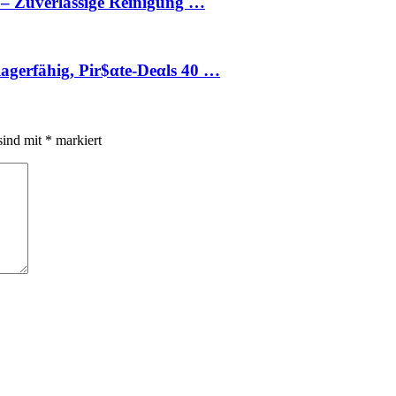
s – Zuverlässige Reinigung …
lagerfähig, Pir$αtе-Dеαls 40 …
sind mit
*
markiert