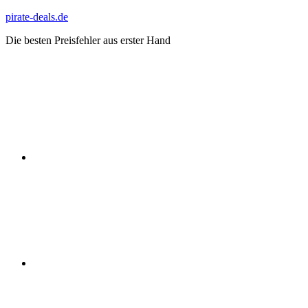
Zum
pirate-deals.de
Inhalt
Die besten Preisfehler aus erster Hand
springen
WhatsApp
Telegram
Discord