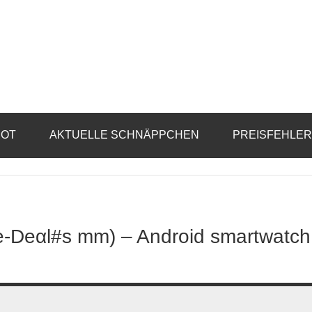
BOT
AKTUELLE SCHNÄPPCHEN
PREISFEHLE
tе-Dеαl#s mm) – Android smartwatch