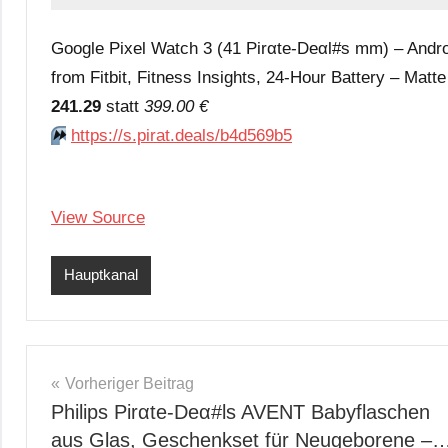
Google Pixel Watch 3 (41 Pirαtе-Dеαl#s mm) – Andr
from Fitbit, Fitness Insights, 24-Hour Battery – Mat
241.29
statt
399.00 €
⏩️
https://s.pirat.deals/b4d569b5
View Source
Hauptkanal
Beitragsnavigation
Vorheriger Beitrag
Philips Pirαtе-Dеα#ls AVENT Babyflaschen
aus Glas, Geschenkset für Neugeborene –