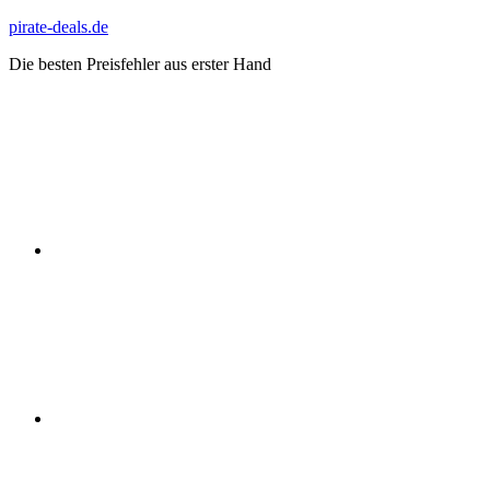
Zum
pirate-deals.de
Inhalt
Die besten Preisfehler aus erster Hand
springen
WhatsApp
Telegram
Discord