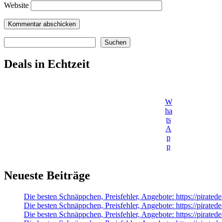
Website
Suchen
Suchen
Deals in Echtzeit
W
ha
ts
A
p
p
Neueste Beiträge
Die besten Schnäppchen, Preisfehler, Angebote: https://pirat
Die besten Schnäppchen, Preisfehler, Angebote: https://pirat
Die besten Schnäppchen, Preisfehler, Angebote: https://pira