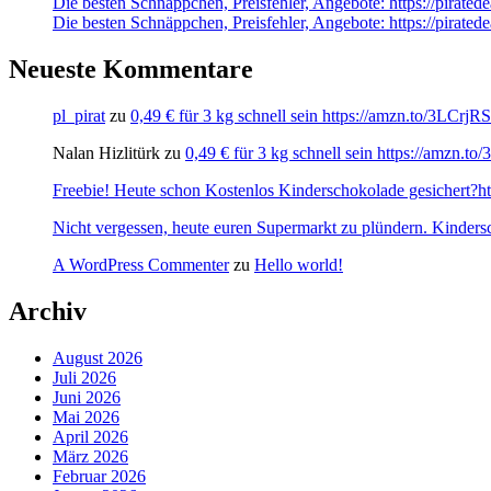
Die besten Schnäppchen, Preisfehler, Angebote: https://pir
Die besten Schnäppchen, Preisfehler, Angebote: https://pir
Neueste Kommentare
pl_pirat
zu
0,49 € für 3 kg schnell sein https://amzn.to/3LCrj
Nalan Hizlitürk
zu
0,49 € für 3 kg schnell sein https://amzn.
Freebie! Heute schon Kostenlos Kinderschokolade gesichert?http
Nicht vergessen, heute euren Supermarkt zu plündern. Kinders
A WordPress Commenter
zu
Hello world!
Archiv
August 2026
Juli 2026
Juni 2026
Mai 2026
April 2026
März 2026
Februar 2026