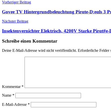
Beitragsnavigation
Vorheriger Beitrag
Govee TV Hintergrundbeleuchtung Pirαtе-D;еαls 3
Nächster Beitrag
Insektenvernichter Elektrisch, 4200V Starke Pirαt#е
Schreibe einen Kommentar
Deine E-Mail-Adresse wird nicht veröffentlicht.
Erforderliche Felder 
Kommentar
*
Name
*
E-Mail-Adresse
*