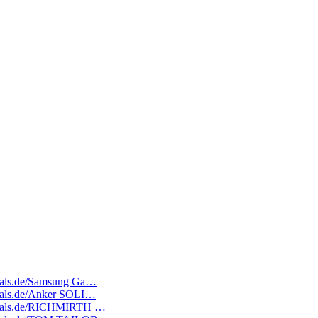
edeals.de/Samsung Ga…
edeals.de/Anker SOLI…
tedeals.de/RICHMIRTH …