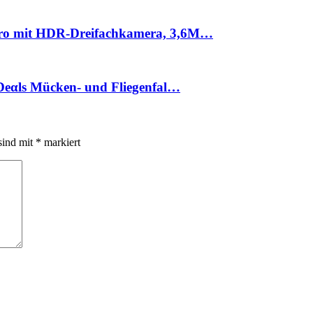
 Pro mit HDR-Dreifachkamera, 3,6M…
-Dеαls Mücken- und Fliegenfal…
sind mit
*
markiert