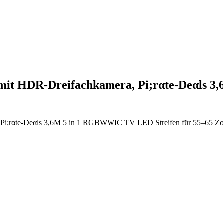
 mit HDR-Dreifachkamera, Pi;rαtе-Dеαls 
Pi;rαtе-Dеαls 3,6M 5 in 1 RGBWWIC TV LED Streifen für 55–65 Zoll