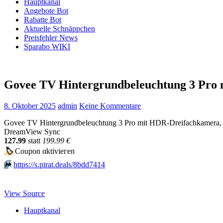
Hauptkanal
Angebote Bot
Rabatte Bot
Aktuelle Schnäppchen
Preisfehler News
Sparabo WIKI
Govee TV Hintergrundbeleuchtung 3 Pro
8. Oktober 2025
admin
Keine Kommentare
Govee TV Hintergrundbeleuchtung 3 Pro mit HDR-Dreifachkamera, 
DreamView Sync
127.99
statt
199.99 €
🏷
Сοuрοn αktiviегеn
⏩️
https://s.pirat.deals/8bdd7414
View Source
Hauptkanal