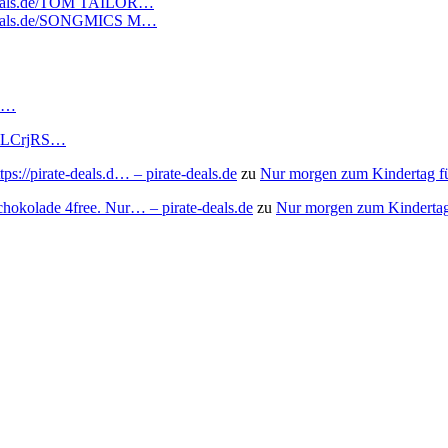
atedeals.de/TOM TAILOR…
atedeals.de/SONGMICS M…
RS…
to/3LCrjRS…
s://pirate-deals.d… – pirate-deals.de
zu
Nur morgen zum Kindertag f
chokolade 4free. Nur… – pirate-deals.de
zu
Nur morgen zum Kindertag