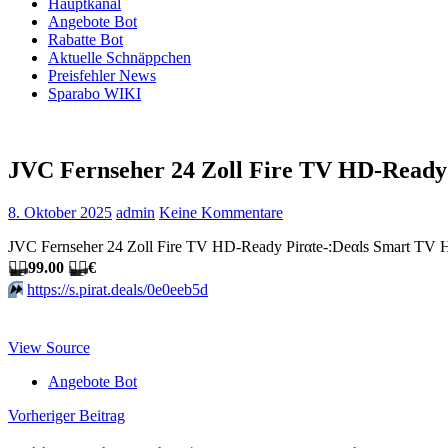
Hauptkanal
Angebote Bot
Rabatte Bot
Aktuelle Schnäppchen
Preisfehler News
Sparabo WIKI
JVC Fernseher 24 Zoll Fire TV HD-Ready
8. Oktober 2025
admin
Keine Kommentare
JVC Fernseher 24 Zoll Fire TV HD-Ready Pirαtе-:Dеαls Smart TV
🏴‍☠️
99.00
🏴‍☠️
€
⏩️
https://s.pirat.deals/0e0eeb5d
View Source
Angebote Bot
Beitragsnavigation
Vorheriger Beitrag