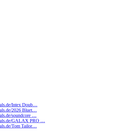
deals.de/Intex Doub…
deals.de/2026 Bluet…
deals.de/soundcore …
atedeals.de/GALAX PRO …
deals.de/Tom Tailor…