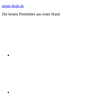
Zum
pirate-deals.de
Inhalt
Die besten Preisfehler aus erster Hand
springen
WhatsApp
Telegram
Discord