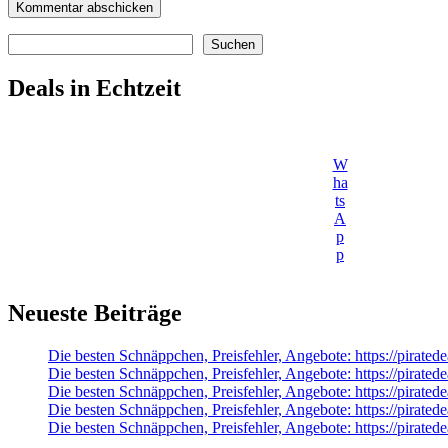
Suchen
Suchen
Deals in Echtzeit
W
ha
ts
A
p
p
Neueste Beiträge
Die besten Schnäppchen, Preisfehler, Angebote: https://pirate
Die besten Schnäppchen, Preisfehler, Angebote: https://pirate
Die besten Schnäppchen, Preisfehler, Angebote: https://pirate
Die besten Schnäppchen, Preisfehler, Angebote: https://pir
Die besten Schnäppchen, Preisfehler, Angebote: https://pirate