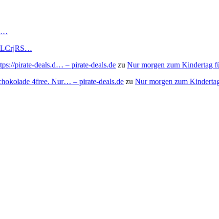
RS…
to/3LCrjRS…
s://pirate-deals.d… – pirate-deals.de
zu
Nur morgen zum Kindertag f
chokolade 4free. Nur… – pirate-deals.de
zu
Nur morgen zum Kindertag