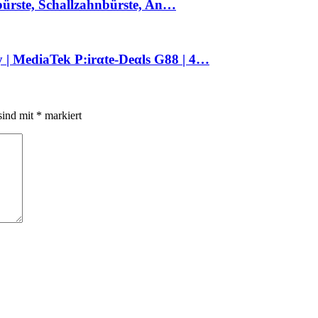
nbürste, Schallzahnbürste, An…
| MediaTek P:irαtе-Dеαls G88 | 4…
sind mit
*
markiert