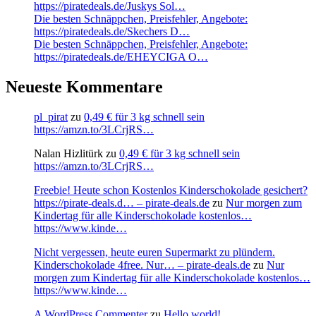
https://piratedeals.de/Juskys Sol…
Die besten Schnäppchen, Preisfehler, Angebote:
https://piratedeals.de/Skechers D…
Die besten Schnäppchen, Preisfehler, Angebote:
https://piratedeals.de/EHEYCIGA O…
Neueste Kommentare
pl_pirat
zu
0,49 € für 3 kg schnell sein
https://amzn.to/3LCrjRS…
Nalan Hizlitürk
zu
0,49 € für 3 kg schnell sein
https://amzn.to/3LCrjRS…
Freebie! Heute schon Kostenlos Kinderschokolade gesichert?
https://pirate-deals.d… – pirate-deals.de
zu
Nur morgen zum
Kindertag für alle Kinderschokolade kostenlos…
https://www.kinde…
Nicht vergessen, heute euren Supermarkt zu plündern.
Kinderschokolade 4free. Nur… – pirate-deals.de
zu
Nur
morgen zum Kindertag für alle Kinderschokolade kostenlos…
https://www.kinde…
A WordPress Commenter
zu
Hello world!