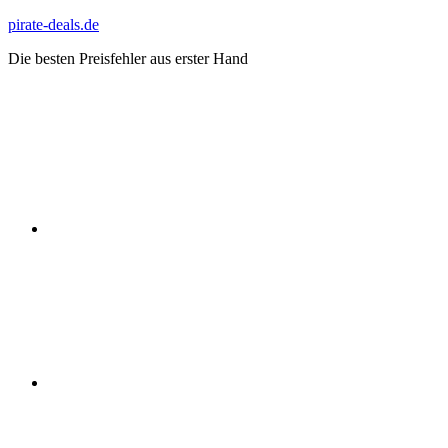
Zum
pirate-deals.de
Inhalt
Die besten Preisfehler aus erster Hand
springen
WhatsApp
Telegram
Discord