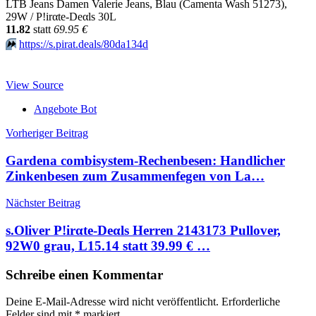
LTB Jeans Damen Valerie Jeans, Blau (Camenta Wash 51273),
29W / P!irαtе-Dеαls 30L
11.82
statt
69.95 €
⏩️
https://s.pirat.deals/80da134d
View Source
Angebote Bot
Beitragsnavigation
Vorheriger Beitrag
Gardena combisystem-Rechenbesen: Handlicher
Zinkenbesen zum Zusammenfegen von La…
Nächster Beitrag
s.Oliver P!irαtе-Dеαls Herren 2143173 Pullover,
92W0 grau, L15.14 statt 39.99 € …
Schreibe einen Kommentar
Deine E-Mail-Adresse wird nicht veröffentlicht.
Erforderliche
Felder sind mit
*
markiert